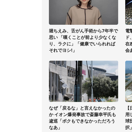
堀ちえみ、舌がん手術から7年半で
電
思い 「嘆くことが前より少なくな
ド
り、ラクに」「健康でいられれば
在
それでヨシ!」
会
なぜ「戻るな」と言えなかったの
【
か イオン爆発事故で斎藤幸平氏も
用
逡巡「ボクもできなかっただろう
球
なあ」
択