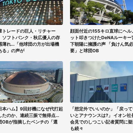
撃トレードの巨人・リチャー
顔面付近の155キロ直球にヘル
、ソフトバンク・秋広優人の存
ット叩きつけたDeNAルーキー
感薄れ...「他球団の方が出場機
下朝陽に擁護の声 「負けん気
ある」の声が
要」と球団OB
日本ハム】9回好機になぜ代打起
「想定外でいいのか」「戻って
したのか、連続三振で無得点...
いとアナウンスは?」 イオン社
団OBが指摘したベンチの「選
会見でのしつこい記者質問に疑
」
も続々