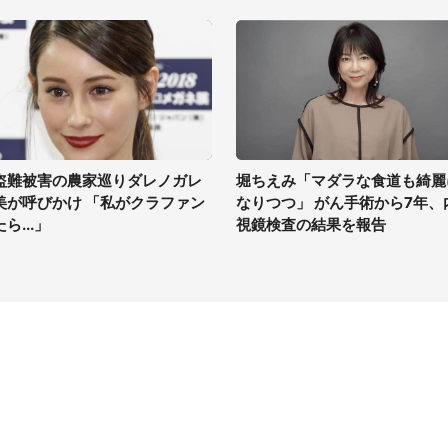
盗難被害の農家巡りダレノガレ
堀ちえみ「マダラな食道も綺麗
美が呼びかけ 「私がクラファン
なりつつ」 がん手術から7年、
ら...」
視鏡検査の結果を報告
イト
サイトについて