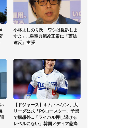
メ
小林よしのり氏「ワシは提訴しま
宮
すよ」...皇室典範改正案に「憲法
必
違反」主張
い
【ドジャース】キム・ヘソン、大
長
リーグ公式「PSロースター」予想
問
で構想外...「ライバル押し退ける
レベルにない」韓国メディア悲痛