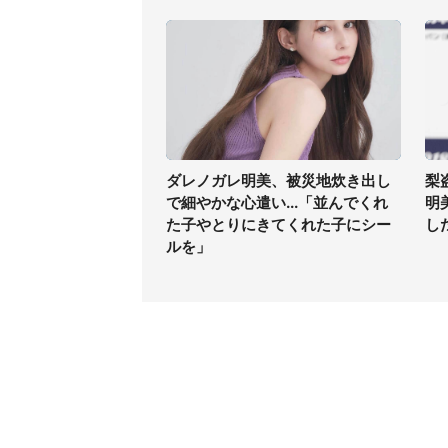
ダレノガレ明美、被災地炊き出し
梨
で細やかな心遣い...「並んでくれ
明
た子やとりにきてくれた子にシー
した
ルを」
コンテンツ
関連サ