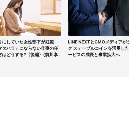
りにしていた女性部下が妊娠
LINE NEXTとGMOメディアが
マタハラ」にならない仕事の任
グ ステーブルコインを活用し
方はどうする?〈後編〉(前川孝
ービスの成長と事業拡大へ
イト
サイトについて
Tニュース
会社案内