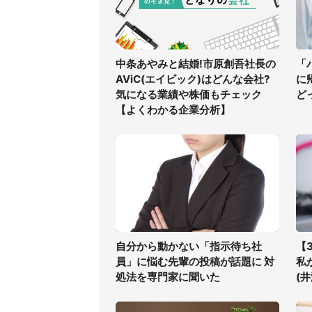
中条あやみと結婚!市原創吾社長の
「
AViC(エイビック)はどんな会社?
に
気になる業績や株価もチェック
ど
【よくわかる企業分析】
自分から動かない「指示待ち社
【
員」に悩む先輩の投稿が話題に 対
私
処法を専門家に聞いた
(