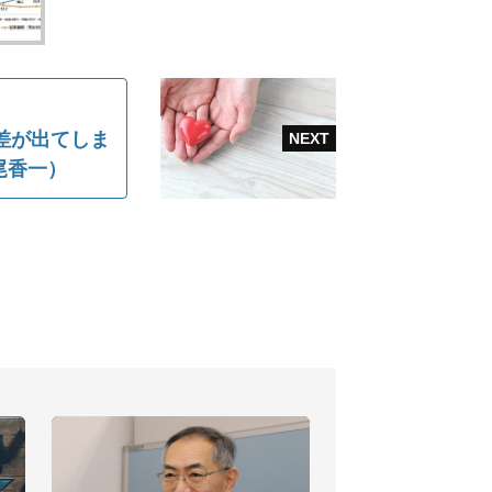
差が出てしま
尾香一）