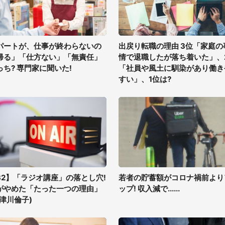
パートが、仕事が終わらないの
出戻り転職の理由 3位「家庭の
帰る」「仕方ない」「無責任」
情で退職したが落ち着いた」、
っち? 専門家に聞いた!
「社員や風土に馴染があり働き
すい」、1位は?
32】「ラジオ講座」の落とし穴!
若者の貯蓄額がコロナ禍前より
がやめた「たった一つの理由」
ップ! 収入減で......
井津川倫子)