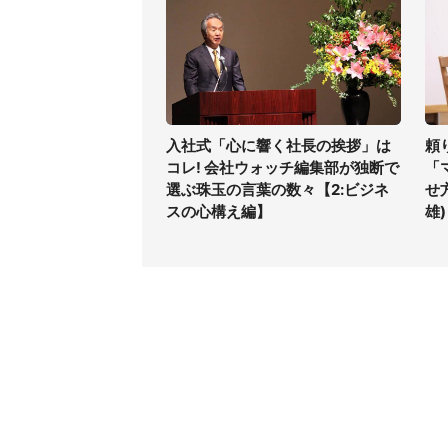
入社式「心に響く社長の挨拶」は
頼
コレ! 会社ウォッチ編集部が独断で
「
選ぶ珠玉の言葉の数々【2:ビジネ
せ
スの心構え編】
雄)
コンテンツ
関連サ
最新記事一覧
J-CAS