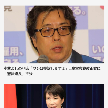
小林よしのり氏「ワシは提訴しますよ」...皇室典範改正案に
「憲法違反」主張