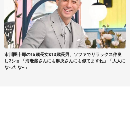
市川團十郎の15歳長女&13歳長男、ソファでリラックス仲良
し2ショ 「海老蔵さんにも麻央さんにも似てますね」「大人に
なったな~」
コンテンツ
関連サイト
最新記事一覧
J-CASTニュース
コラムざんまい
J-CASTトレンド