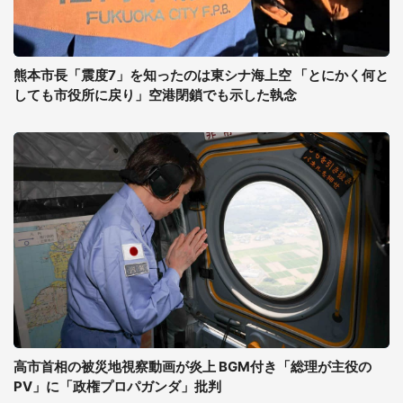
熊本市長「震度7」を知ったのは東シナ海上空 「とにかく何と
しても市役所に戻り」空港閉鎖でも示した執念
高市首相の被災地視察動画が炎上 BGM付き「総理が主役の
PV」に「政権プロパガンダ」批判