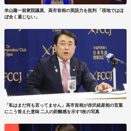
米山隆一前衆院議員、高市首相の英語力を批判 「現地ではほ
ぼ全く通じない」
「私はまだ何も言ってません」高市首相が赤沢経産相の言葉
にこう答えた意味 二人の距離感を示す1枚の写真