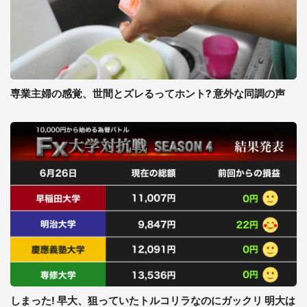
専業主婦の感覚、世間とズレるってホント? 意外な同調の声
しまった! 早大、狙っていたトルコリラなのにガックリ 明大は