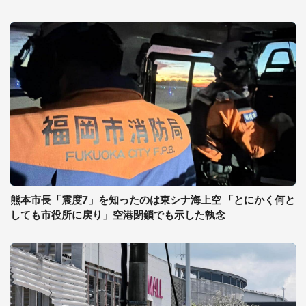
熊本市長「震度7」を知ったのは東シナ海上空 「とにかく何と
しても市役所に戻り」空港閉鎖でも示した執念