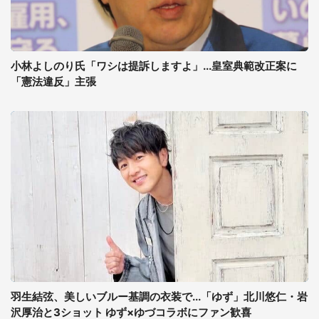
小林よしのり氏「ワシは提訴しますよ」...皇室典範改正案に
「憲法違反」主張
羽生結弦、美しいブルー基調の衣装で...「ゆず」北川悠仁・岩
沢厚治と3ショット ゆず×ゆづコラボにファン歓喜