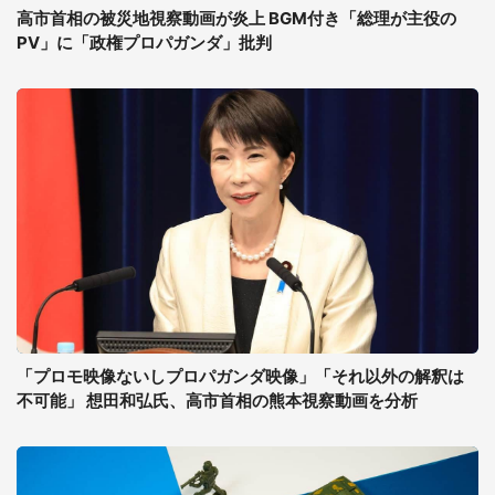
高市首相の被災地視察動画が炎上 BGM付き「総理が主役の
PV」に「政権プロパガンダ」批判
「プロモ映像ないしプロパガンダ映像」「それ以外の解釈は
不可能」 想田和弘氏、高市首相の熊本視察動画を分析