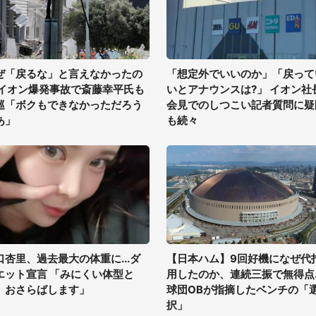
ぜ「戻るな」と言えなかったの
「想定外でいいのか」「戻って
 イオン爆発事故で斎藤幸平氏も
いとアナウンスは?」 イオン社
巡「ボクもできなかっただろう
会見でのしつこい記者質問に疑
あ」
も続々
口杏里、過去最大の体重に...ダ
【日本ハム】9回好機になぜ代
エット宣言 「みにくい体型と
用したのか、連続三振で無得点..
、おさらばします」
球団OBが指摘したベンチの「
択」