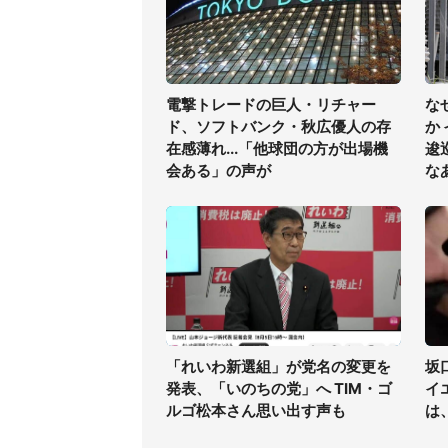
電撃トレードの巨人・リチャー
な
ド、ソフトバンク・秋広優人の存
か
在感薄れ...「他球団の方が出場機
逡
会ある」の声が
な
「れいわ新選組」が党名の変更を
坂
発表、「いのちの党」へ TIM・ゴ
イ
ルゴ松本さん思い出す声も
は