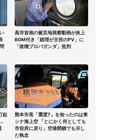
い
高市首相の被災地視察動画が炎上
長
BGM付き「総理が主役のPV」に
問
「政権プロパガンダ」批判
打起
熊本市長「震度7」を知ったのは東
.
シナ海上空 「とにかく何としても
選
市役所に戻り」空港閉鎖でも示し
た執念