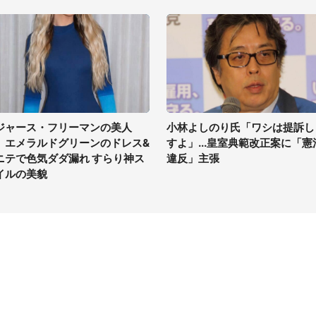
ジャース・フリーマンの美人
小林よしのり氏「ワシは提訴し
、エメラルドグリーンのドレス&
すよ」...皇室典範改正案に「憲
ニテで色気ダダ漏れ すらり神ス
違反」主張
イルの美貌
イト
サイトについて