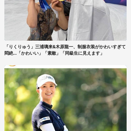
「りくりゅう」三浦璃来&木原龍一、制服衣装がかわいすぎて
悶絶...「かわいい」「素敵」「同級生に見えます」