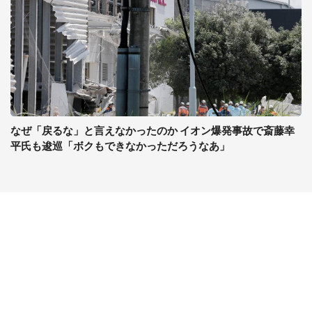
なぜ「戻るな」と言えなかったのか イオン爆発事故で斎藤幸
平氏も逡巡「ボクもできなかっただろうなあ」
コンテンツ
関連サイト
最新記事一覧
J-CASTニュース
コラムざんまい
J-CASTトレンド
ニュース pickup
J-CAST会社ウォッチ