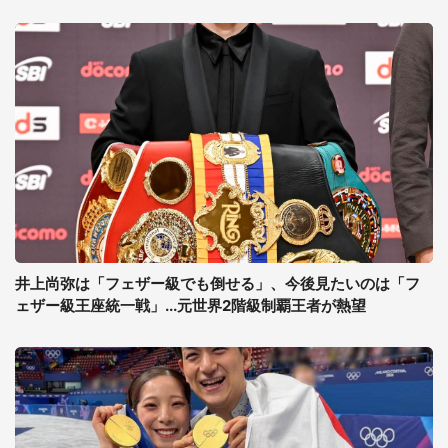
井上尚弥は「フェザー級でも倒せる」、今後見たいのは「フ
ェザー級王座統一戦」...元世界2階級制覇王者が熱望