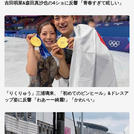
吉田唄菜&森田真沙也の4ショに反響 「青春すぎて眩しい」
「りくりゅう」三浦璃来、「初めてのピンヒール」&ドレスア
ップ姿に反響 「わあーー綺麗!」「かわいい」