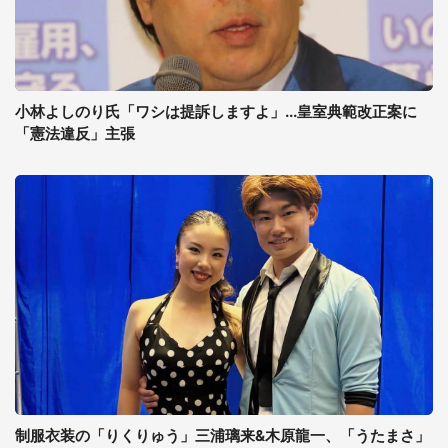
小林よしのり氏「ワシは提訴しますよ」...皇室典範改正案に
「憲法違反」主張
制服衣装の「りくりゅう」三浦璃来&木原龍一、「うたまさ」