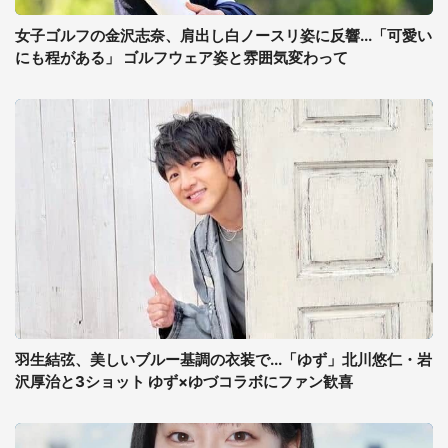
女子ゴルフの金沢志奈、肩出し白ノースリ姿に反響...「可愛い
にも程がある」 ゴルフウェア姿と雰囲気変わって
羽生結弦、美しいブルー基調の衣装で...「ゆず」北川悠仁・岩
沢厚治と3ショット ゆず×ゆづコラボにファン歓喜