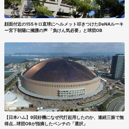
顔面付近の155キロ直球にヘルメット叩きつけたDeNAルーキ
ー宮下朝陽に擁護の声 「負けん気必要」と球団OB
【日本ハム】9回好機になぜ代打起用したのか、連続三振で無
得点...球団OBが指摘したベンチの「選択」