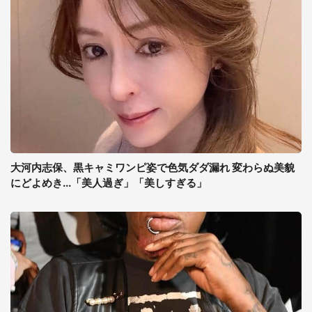
大河内志保、黒キャミワンピ姿で色気ダダ漏れ 変わらぬ美貌
にどよめき...「美人過ぎ」「美しすぎる」