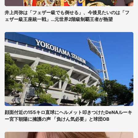
井上尚弥は「フェザー級でも倒せる」、今後見たいのは「フ
ェザー級王座統一戦」...元世界2階級制覇王者が熱望
顔面付近の155キロ直球にヘルメット叩きつけたDeNAルーキ
ー宮下朝陽に擁護の声 「負けん気必要」と球団OB