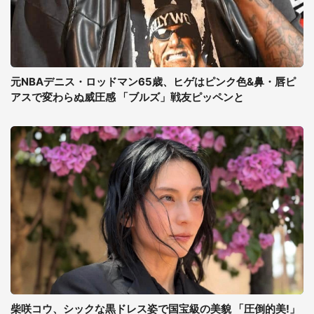
元NBAデニス・ロッドマン65歳、ヒゲはピンク色&鼻・唇ピ
アスで変わらぬ威圧感 「ブルズ」戦友ピッペンと
柴咲コウ、シックな黒ドレス姿で国宝級の美貌 「圧倒的美!」