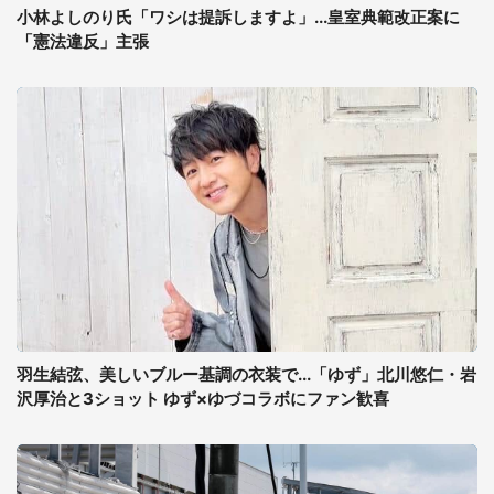
小林よしのり氏「ワシは提訴しますよ」...皇室典範改正案に
「憲法違反」主張
羽生結弦、美しいブルー基調の衣装で...「ゆず」北川悠仁・岩
沢厚治と3ショット ゆず×ゆづコラボにファン歓喜