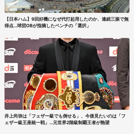
【日本ハム】9回好機になぜ代打起用したのか、連続三振で無
得点...球団OBが指摘したベンチの「選択」
井上尚弥は「フェザー級でも倒せる」、今後見たいのは「フ
ェザー級王座統一戦」...元世界2階級制覇王者が熱望