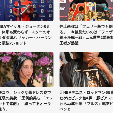
NBAマイケル・ジョーダン63
井上尚弥は「フェザー級でも倒
、体形も変わらず...スターのオ
る」、今後見たいのは「フェザ
ラダダ漏れ サッカー・ハーラン
級王座統一戦」...元世界2階級
と最強2ショット
王者が熱望
咲コウ、シックな黒ドレス姿で
元NBAデニス・ロッドマン65
宝級の美貌 「圧倒的美!」「エレ
ヒゲはピンク色&鼻・唇ピアス
ントで素敵」「纏ってるオーラ
わらぬ威圧感 「ブルズ」戦友
違う」
ペンと