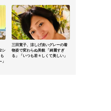
三田寛子、涼しげ淡いグレーの着
2シ
物姿で変わらぬ美貌 「綺麗すぎ
にも
る」「いつも若々しくて美しい」
~」