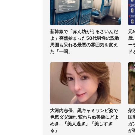
新幹線で「赤ん坊がうるさいんだ
元
よ」突然始まった50代男性の説教
歳
周囲も呆れる最悪の雰囲気を変え
ー
た「一喝」
ド
大河内志保、黒キャミワンピ姿で
柴
色気ダダ漏れ 変わらぬ美貌にどよ
国
めき...「美人過ぎ」「美しすぎ
ガ
る」
が