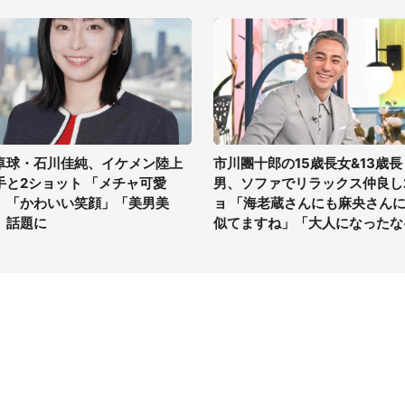
卓球・石川佳純、イケメン陸上
市川團十郎の15歳長女&13歳長
手と2ショット 「メチャ可愛
男、ソファでリラックス仲良し
」「かわいい笑顔」「美男美
ョ 「海老蔵さんにも麻央さん
」話題に
似てますね」「大人になったな
イト
サイトについて