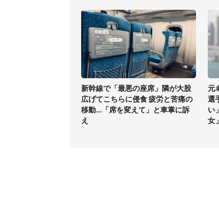
新幹線で「最悪の座席」隣が大股
元
広げてこちらに侵食 疲労と苦痛の
選
移動...「席を変えて」と車掌に訴
い
え
女
コンテンツ
関連サ