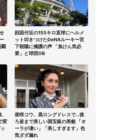
せ
顔面付近の155キロ直球にヘルメ
ー
ット叩きつけたDeNAルーキー宮
制覇
下朝陽に擁護の声 「負けん気必
要」と球団OB
歳、
柴咲コウ、黒ロングドレスで...後
で変
ろ姿まで美しい国宝級の美貌 「オ
ピッ
ーラが凄い」「美しすぎます」色
気ダダ漏れ