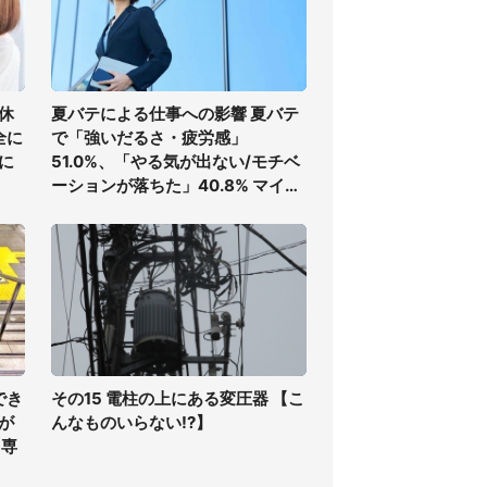
休
夏バテによる仕事への影響 夏バテ
全に
で「強いだるさ・疲労感」
に
51.0%、「やる気が出ない/モチベ
ーションが落ちた」40.8% マイナ
ビ調査
でき
その15 電柱の上にある変圧器 【こ
が
んなものいらない!?】
 専