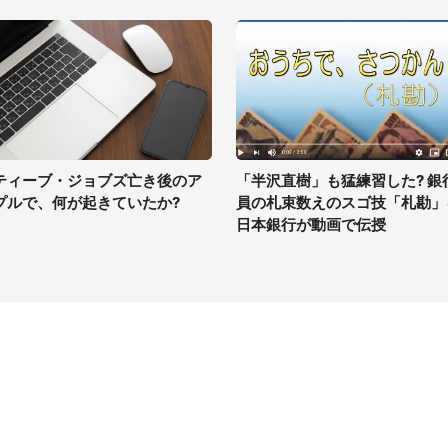
ティーブ・ジョブズ亡き後のア
「半沢直樹」も猛練習した? 銀
プルで、何が起きていたか?
員の札束数えのスゴ技「札勘」
日本銀行が動画で伝授
イト
サイトについて