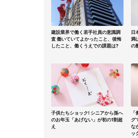
建設業界で働く若手社員の意識調
日
査 働いていてよかったこと、後悔
満
したこと、働くうえでの課題は?
の
子供たちショック! シニアから孫へ
「
のお年玉「あげない」が初の1割超
グ
え
な
ッ