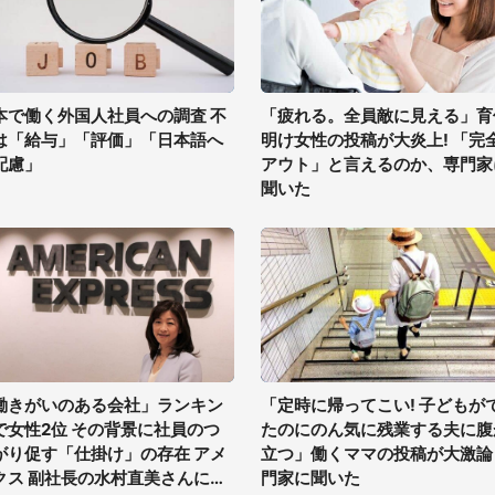
本で働く外国人社員への調査 不
「疲れる。全員敵に見える」育
は「給与」「評価」「日本語へ
明け女性の投稿が大炎上! 「完
配慮」
アウト」と言えるのか、専門家
聞いた
働きがいのある会社」ランキン
「定時に帰ってこい! 子どもが
で女性2位 その背景に社員のつ
たのにのん気に残業する夫に腹
がり促す「仕掛け」の存在 アメ
立つ」働くママの投稿が大激論
クス 副社長の水村直美さんに聞
門家に聞いた