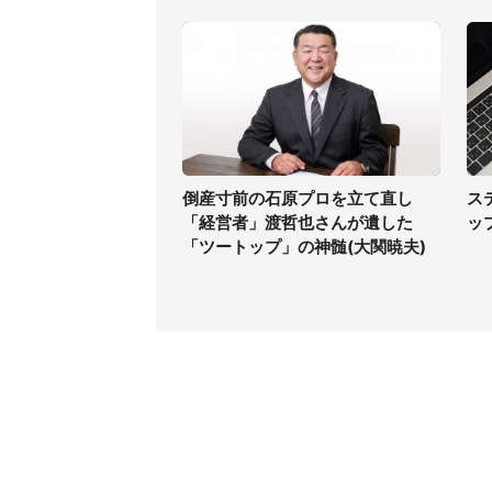
く
倒産寸前の石原プロを立て直し
ス
「経営者」渡哲也さんが遺した
ッ
「ツートップ」の神髄(大関暁夫)
コンテンツ
関連サ