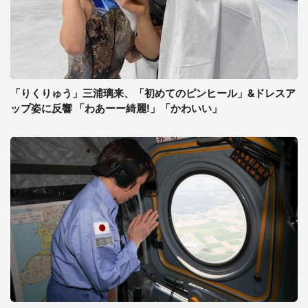
「りくりゅう」三浦璃来、「初めてのピンヒール」&ドレスア
ップ姿に反響 「わあーー綺麗!」「かわいい」