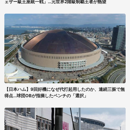
ェザー級王座統一戦」...元世界2階級制覇王者が熱望
【日本ハム】9回好機になぜ代打起用したのか、連続三振で無
得点...球団OBが指摘したベンチの「選択」