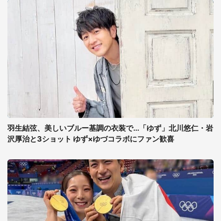
羽生結弦、美しいブルー基調の衣装で...「ゆず」北川悠仁・岩
沢厚治と3ショット ゆず×ゆづコラボにファン歓喜