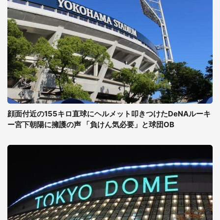
顔面付近の155キロ直球にヘルメット叩きつけたDeNAルーキ
ー宮下朝陽に擁護の声 「負けん気必要」と球団OB