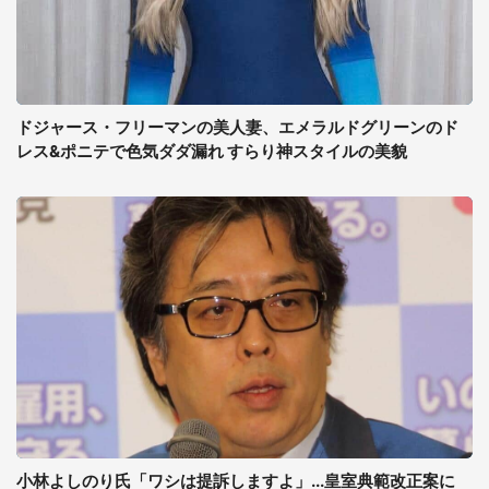
ドジャース・フリーマンの美人妻、エメラルドグリーンのド
レス&ポニテで色気ダダ漏れ すらり神スタイルの美貌
小林よしのり氏「ワシは提訴しますよ」...皇室典範改正案に