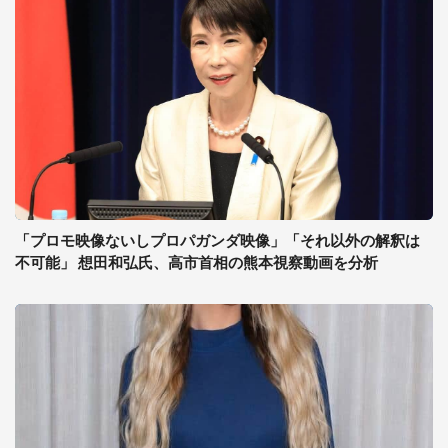
「プロモ映像ないしプロパガンダ映像」「それ以外の解釈は
不可能」 想田和弘氏、高市首相の熊本視察動画を分析