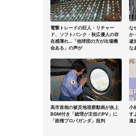
電撃トレードの巨人・リチャー
な
ド、ソフトバンク・秋広優人の存
か
在感薄れ...「他球団の方が出場機
逡
会ある」の声が
な
高市首相の被災地視察動画が炎上
小
BGM付き「総理が主役のPV」に
す
「政権プロパガンダ」批判
違