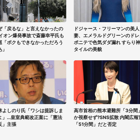
ぜ「戻るな」と言えなかったの
ドジャース・フリーマンの美人
 イオン爆発事故で斎藤幸平氏も
妻、エメラルドグリーンのドレ
巡「ボクもできなかっただろう
ポニテで色気ダダ漏れ すらり
あ」
タイルの美貌
林よしのり氏「ワシは提訴しま
高市首相の熊本避難所「3分間
よ」...皇室典範改正案に「憲法
か視察せず?SNS拡散 内閣広報
反」主張
「51分間」だと否定