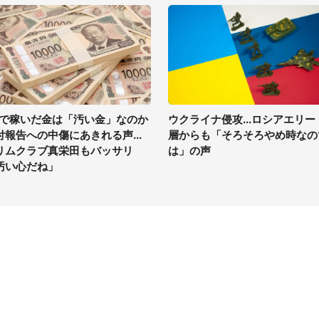
Vで稼いだ金は「汚い金」なのか
ウクライナ侵攻...ロシアエリー
付報告への中傷にあきれる声...
層からも「そろそろやめ時なの
リムクラブ真栄田もバッサリ
は」の声
汚い心だね」
イト
サイトについて
Tニュース
会社案内