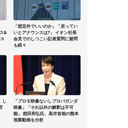
「想定外でいいのか」「戻ってい
ス&
いとアナウンスは?」 イオン社長
神ス
会見でのしつこい記者質問に疑問
も続々
」し
「プロモ映像ないしプロパガンダ
官
映像」「それ以外の解釈は不可
能」 想田和弘氏、高市首相の熊本
視察動画を分析