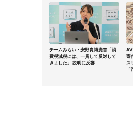
チームみらい・安野貴博党首「消
A
費税減税には、一貫して反対して
寄
きました」 説明に反響
ス
「
コンテンツ
関連サ
最新記事一覧
J-CAS