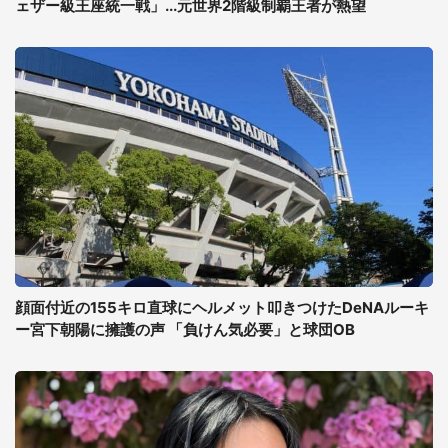
ェザー級王座統一戦」...元世界2階級制覇王者が熱望
顔面付近の155キロ直球にヘルメット叩きつけたDeNAルーキ
ー宮下朝陽に擁護の声 「負けん気必要」と球団OB