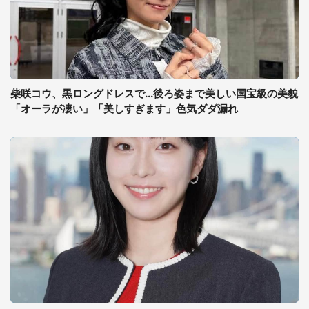
柴咲コウ、黒ロングドレスで...後ろ姿まで美しい国宝級の美貌
「オーラが凄い」「美しすぎます」色気ダダ漏れ