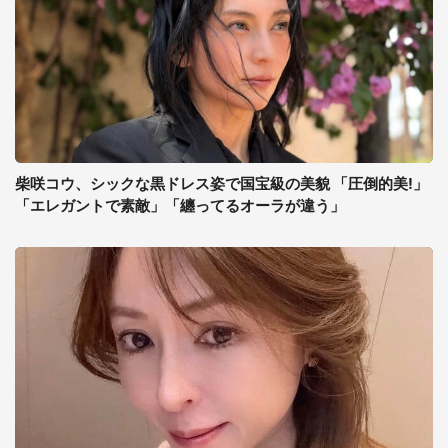
柴咲コウ、シックな黒ドレス姿で国宝級の美貌 「圧倒的美!」
「エレガントで素敵」「纏ってるオーラが違う」