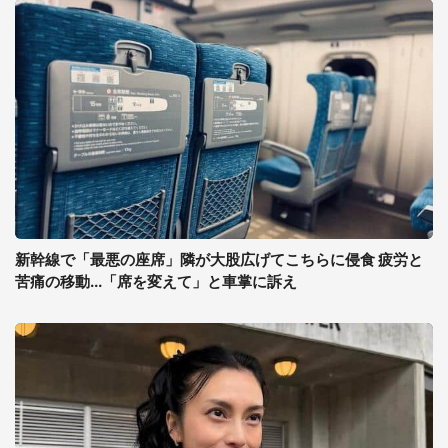
新幹線で「最悪の座席」隣が大股広げてこちらに侵食 疲労と
苦痛の移動...「席を変えて」と車掌に訴え