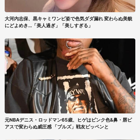
大河内志保、黒キャミワンピ姿で色気ダダ漏れ 変わらぬ美貌
にどよめき...「美人過ぎ」「美しすぎる」
元NBAデニス・ロッドマン65歳、ヒゲはピンク色&鼻・唇ピ
アスで変わらぬ威圧感 「ブルズ」戦友ピッペンと