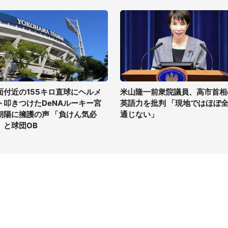
面付近の155キロ直球にヘルメ
米山隆一前衆院議員、高市首相
ト叩きつけたDeNAルーキー宮
英語力を批判 「現地ではほぼ
朝陽に擁護の声 「負けん気必
通じない」
」と球団OB
イト
サイトについて