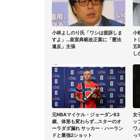
小林よしのり氏「ワシは提訴しま
小
すよ」...皇室典範改正案に「憲法
ト
違反」主張
五
し
元NBAマイケル・ジョーダン63
女
歳、体形も変わらず...スターのオ
ッ
ーラダダ漏れ サッカー・ハーラン
ワ
ドと最強2ショット
っ