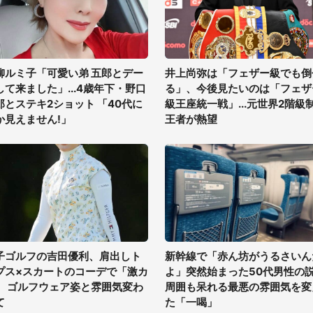
柳ルミ子「可愛い弟 五郎とデー
井上尚弥は「フェザー級でも倒
して来ました」...4歳年下・野口
る」、今後見たいのは「フェザ
郎とステキ2ショット 「40代に
級王座統一戦」...元世界2階級
か見えません!」
王者が熱望
子ゴルフの吉田優利、肩出しト
新幹線で「赤ん坊がうるさいん
プス×スカートのコーデで「激カ
よ」突然始まった50代男性の
」 ゴルフウェア姿と雰囲気変わ
周囲も呆れる最悪の雰囲気を変
て
た「一喝」