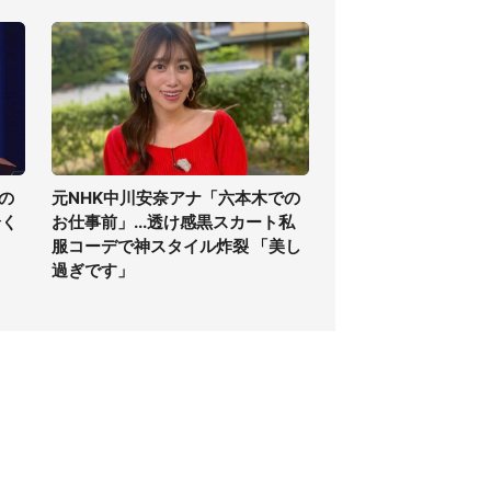
の
元NHK中川安奈アナ「六本木での
全く
お仕事前」...透け感黒スカート私
服コーデで神スタイル炸裂 「美し
過ぎです」