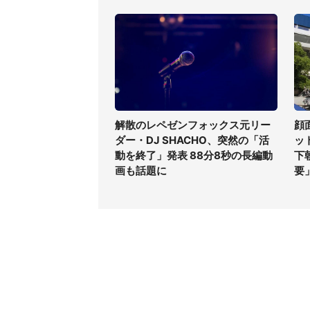
解散のレペゼンフォックス元リー
顔
ダー・DJ SHACHO、突然の「活
ッ
動を終了」発表 88分8秒の長編動
下
画も話題に
要
コンテンツ
関連サ