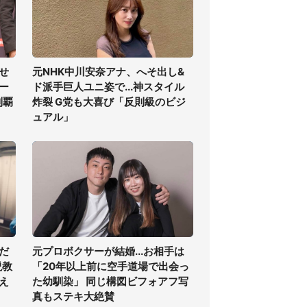
せ
元NHK中川安奈アナ、へそ出し&
ー
ド派手巨人ユニ姿で...神スタイル
制覇
炸裂 G党も大喜び「反則級のビジ
ュアル」
だ
元プロボクサーが結婚...お相手は
説教
「20年以上前に空手道場で出会っ
え
た幼馴染」 同じ構図ビフォアフ写
真もステキ大絶賛