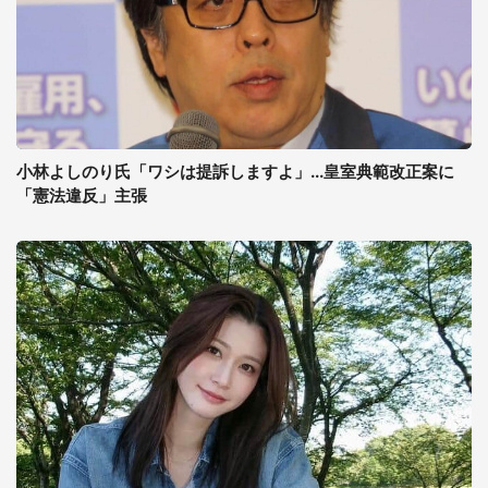
小林よしのり氏「ワシは提訴しますよ」...皇室典範改正案に
「憲法違反」主張