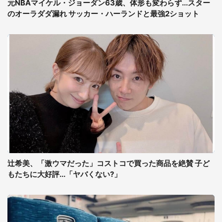
元NBAマイケル・ジョーダン63歳、体形も変わらず...スター
のオーラダダ漏れ サッカー・ハーランドと最強2ショット
辻希美、「激ウマだった」コストコで買った商品を絶賛 子ど
もたちに大好評...「ヤバくない?」