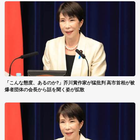
「こんな態度、あるのか?」芥川賞作家が猛批判 高市首相が被
爆者団体の会長から話を聞く姿が拡散