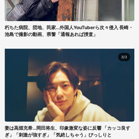
朽ちた病院、団地、民家...外国人YouTuberら次々侵入 長崎・
池島で撮影の動画、県警「通報あれば捜査」
妻は高畑充希...岡田将生、印象激変な姿に反響 「カッコ良す
ぎ」「刺激が強すぎ」「気絶しちゃう」びっしりと