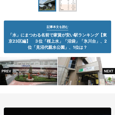
記事本文を読む
「水」にまつわる名前で家賃が安い駅ランキング【東
京23区編】 ３位「桜上水」「沼袋」「氷川台」、2
位「見沼代親水公園」、1位は？