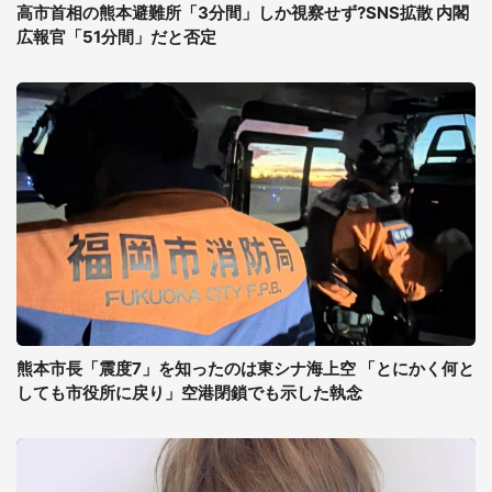
高市首相の熊本避難所「3分間」しか視察せず?SNS拡散 内閣
広報官「51分間」だと否定
熊本市長「震度7」を知ったのは東シナ海上空 「とにかく何と
しても市役所に戻り」空港閉鎖でも示した執念