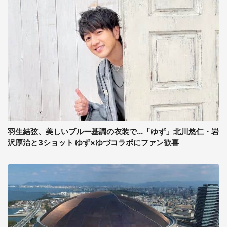
羽生結弦、美しいブルー基調の衣装で...「ゆず」北川悠仁・岩
沢厚治と3ショット ゆず×ゆづコラボにファン歓喜