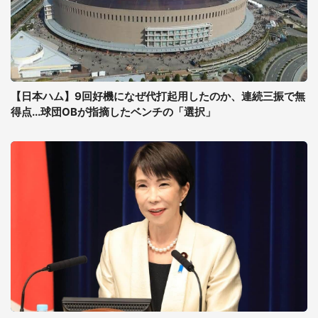
【日本ハム】9回好機になぜ代打起用したのか、連続三振で無
得点...球団OBが指摘したベンチの「選択」