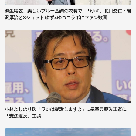
羽生結弦、美しいブルー基調の衣装で...「ゆず」北川悠仁・岩
沢厚治と3ショット ゆず×ゆづコラボにファン歓喜
小林よしのり氏「ワシは提訴しますよ」...皇室典範改正案に
「憲法違反」主張