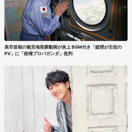
高市首相の被災地視察動画が炎上 BGM付き「総理が主役の
PV」に「政権プロパガンダ」批判