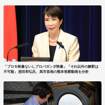
「プロモ映像ないしプロパガンダ映像」「それ以外の解釈は
不可能」 想田和弘氏、高市首相の熊本視察動画を分析