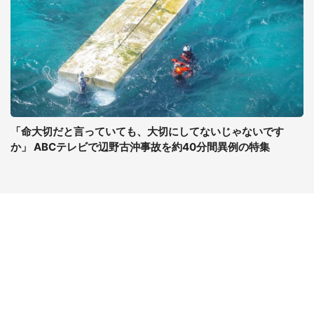
「命大切だと言っていても、大切にしてないじゃないです
か」 ABCテレビで辺野古沖事故を約40分間異例の特集
コンテンツ
関連サイト
最新記事一覧
J-CASTニュース
コラムざんまい
J-CASTトレンド
ニュース pickup
J-CAST会社ウォッチ