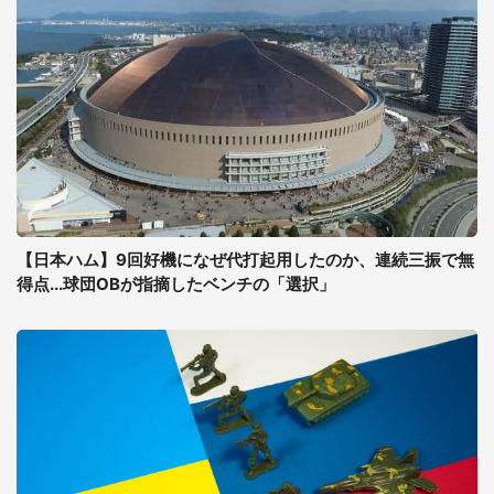
【日本ハム】9回好機になぜ代打起用したのか、連続三振で無
得点...球団OBが指摘したベンチの「選択」