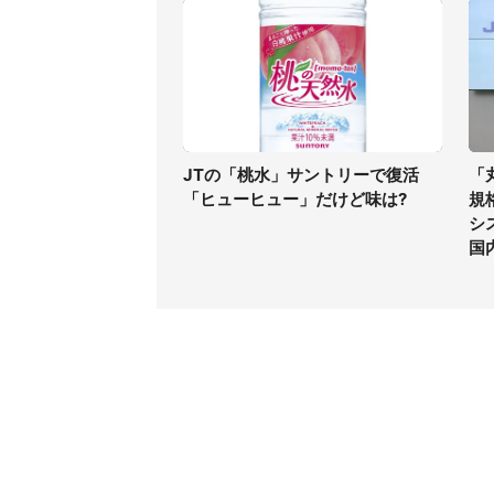
JTの「桃水」サントリーで復活
「
「ヒューヒュー」だけど味は?
規
シ
国
コンテンツ
関連サ
最新記事一覧
J-CAS