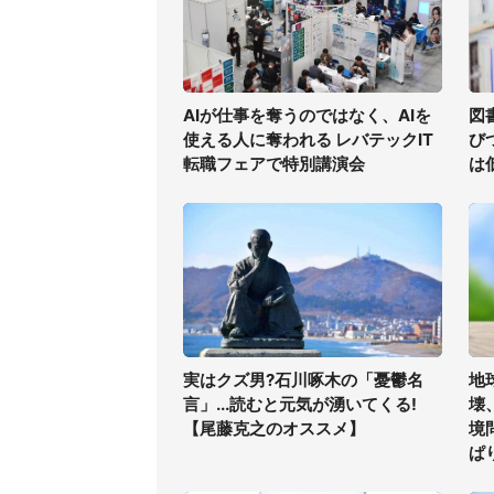
AIが仕事を奪うのではなく、AIを
図
使える人に奪われる レバテックIT
び
転職フェアで特別講演会
は
実はクズ男?石川啄木の「憂鬱名
地
言」...読むと元気が湧いてくる!
壊
【尾藤克之のオススメ】
境
ぱ