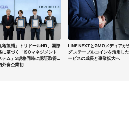
丸亀製麺」トリドールHD、国際
LINE NEXTとGMOメディアが
格に基づく「ISOマネジメント
グ ステーブルコインを活用し
ステム」3規格同時に認証取得...
ービスの成長と事業拡大へ
内外食企業初
イト
サイトについて
Tニュース
会社案内