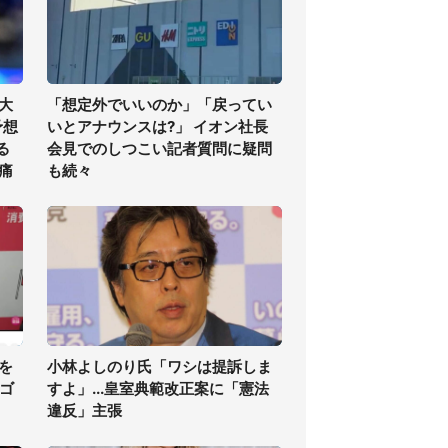
大
「想定外でいいのか」「戻ってい
予想
いとアナウンスは?」 イオン社長
る
会見でのしつこい記者質問に疑問
痛
も続々
を
小林よしのり氏「ワシは提訴しま
・ゴ
すよ」...皇室典範改正案に「憲法
違反」主張