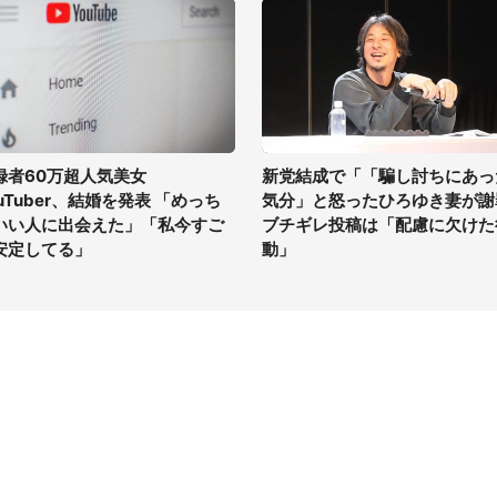
録者60万超人気美女
新党結成で「「騙し討ちにあっ
ouTuber、結婚を発表 「めっち
気分」と怒ったひろゆき妻が謝
いい人に出会えた」「私今すご
ブチギレ投稿は「配慮に欠けた
安定してる」
動」
イト
サイトについて
Tニュース
会社案内