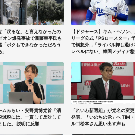
ぜ「戻るな」と言えなかったの
【ドジャース】キム・ヘソン、
 イオン爆発事故で斎藤幸平氏も
リーグ公式「PSロースター」
巡「ボクもできなかっただろう
で構想外...「ライバル押し退け
あ」
レベルにない」韓国メディア悲
ームみらい・安野貴博党首「消
「れいわ新選組」が党名の変更
税減税には、一貫して反対して
発表、「いのちの党」へ TIM
ました」 説明に反響
ルゴ松本さん思い出す声も