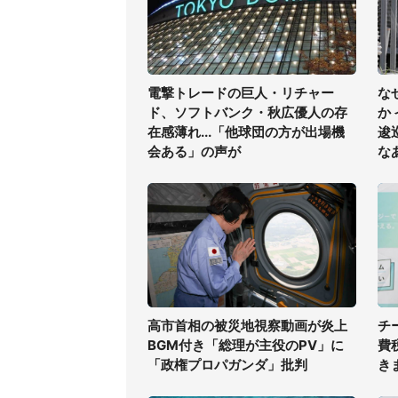
電撃トレードの巨人・リチャー
な
ド、ソフトバンク・秋広優人の存
か
在感薄れ...「他球団の方が出場機
逡
会ある」の声が
な
高市首相の被災地視察動画が炎上
チ
BGM付き「総理が主役のPV」に
費
「政権プロパガンダ」批判
き