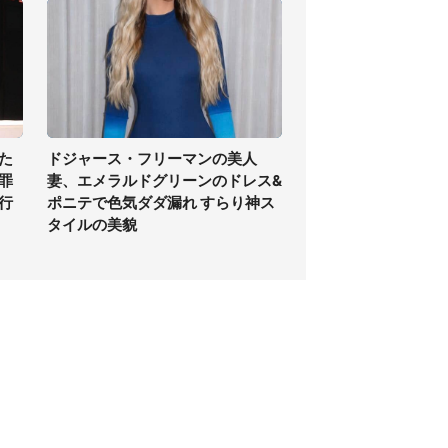
た
ドジャース・フリーマンの美人
罪
妻、エメラルドグリーンのドレス&
行
ポニテで色気ダダ漏れ すらり神ス
タイルの美貌
個人情報保護方針