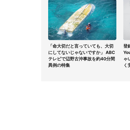
「命大切だと言っていても、大切
登
にしてないじゃないですか」 ABC
Y
テレビで辺野古沖事故を約40分間
ゃ
異例の特集
く
コンテンツ
関連サ
最新記事一覧
J-CAS