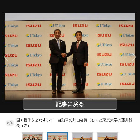
記事に戻る
固く握手を交わすいすゞ自動車の片山会長（右）と東京大学の藤井総
2/4
長（左）