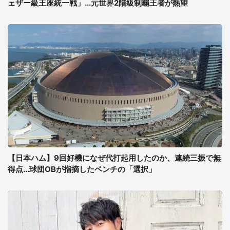
ェザー級王座統一戦」...元世界2階級制覇王者が熱望
【日本ハム】9回好機になぜ代打起用したのか、連続三振で無
得点...球団OBが指摘したベンチの「選択」