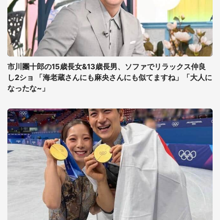
市川團十郎の15歳長女&13歳長男、ソファでリラックス仲良
し2ショ 「海老蔵さんにも麻央さんにも似てますね」「大人に
なったな~」