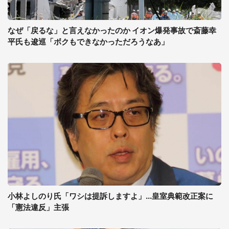
なぜ「戻るな」と言えなかったのか イオン爆発事故で斎藤幸
平氏も逡巡「ボクもできなかっただろうなあ」
小林よしのり氏「ワシは提訴しますよ」...皇室典範改正案に
「憲法違反」主張