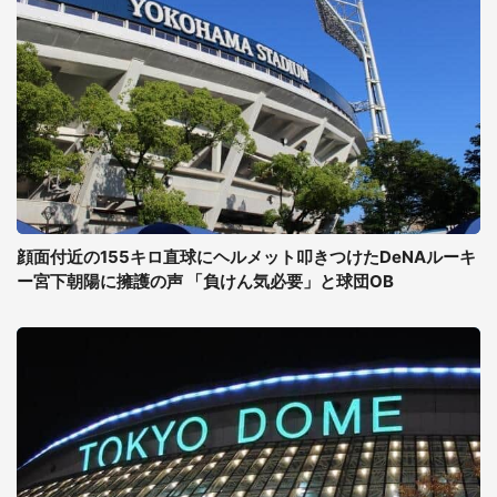
顔面付近の155キロ直球にヘルメット叩きつけたDeNAルーキ
ー宮下朝陽に擁護の声 「負けん気必要」と球団OB