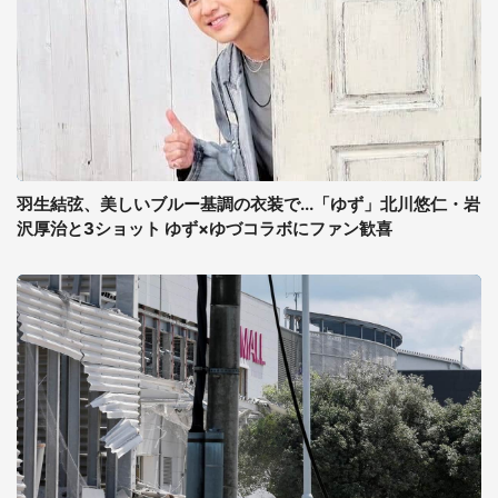
羽生結弦、美しいブルー基調の衣装で...「ゆず」北川悠仁・岩
沢厚治と3ショット ゆず×ゆづコラボにファン歓喜