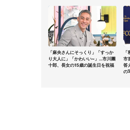
「麻央さんにそっくり」「すっか
「
り大人に」「かわいい~」...市川團
市
十郎、長女の15歳の誕生日を祝福
答
の
コンテンツ
関連サ