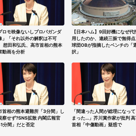
プロモ映像ないしプロパガンダ
【日本ハム】9回好機になぜ代
像」「それ以外の解釈は不可
用したのか、連続三振で無得点..
」 想田和弘氏、高市首相の熊本
球団OBが指摘したベンチの「
察動画を分析
択」
市首相の熊本避難所「3分間」し
「間違った人間が総理になって
視察せず?SNS拡散 内閣広報官
まった...」芥川賞作家が批判 
51分間」だと否定
首相「中傷動画」疑惑で