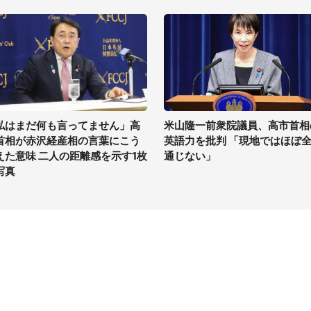
私はまだ何も言ってません」高
米山隆一前衆院議員、高市首相
首相が赤沢経産相の言葉にこう
英語力を批判 「現地ではほぼ
えた意味 二人の距離感を示す1枚
通じない」
写真
イト
サイトについて