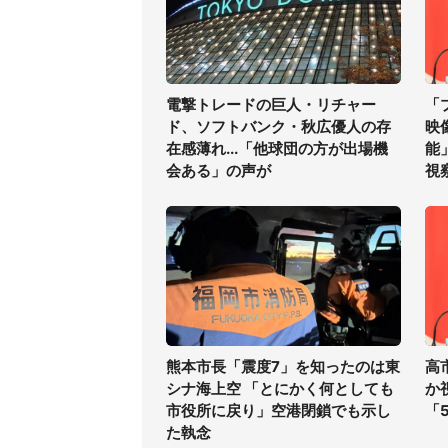
電撃トレードの巨人・リチャー
「
ド、ソフトバンク・秋広優人の存
映
在感薄れ...「他球団の方が出場機
能
会ある」の声が
視
熊本市長「震度7」を知ったのは東
高
シナ海上空 「とにかく何としても
か
市役所に戻り」空港閉鎖でも示し
「
た執念