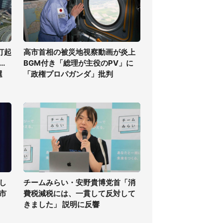
打起
高市首相の被災地視察動画が炎上
.
BGM付き「総理が主役のPV」に
選
「政権プロパガンダ」批判
し
チームみらい・安野貴博党首「消
高市
費税減税には、一貫して反対して
きました」 説明に反響