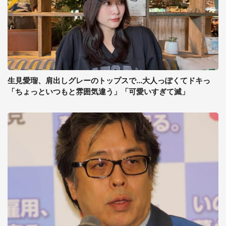
生見愛瑠、肩出しグレーのトップスで...大人っぽくてドキっ
「ちょっといつもと雰囲気違う」「可愛いすぎて滅」