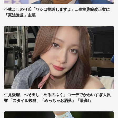
小林よしのり氏「ワシは提訴しますよ」...皇室典範改正案に
「憲法違反」主張
生見愛瑠、へそ出し「めるのふく」コーデでかわいすぎ大反
響 「スタイル抜群」「めっちゃお洒落」「最高!」