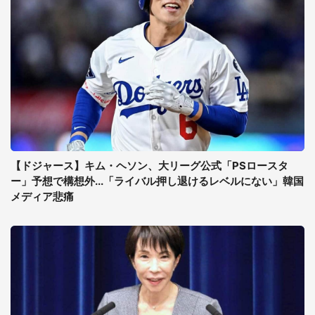
【ドジャース】キム・ヘソン、大リーグ公式「PSロースタ
ー」予想で構想外...「ライバル押し退けるレベルにない」韓国
メディア悲痛