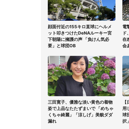
顔面付近の155キロ直球にヘルメ
電
ット叩きつけたDeNAルーキー宮
ド
下朝陽に擁護の声 「負けん気必
在
要」と球団OB
会
三田寛子、優雅な淡い黄色の着物
【
姿で上品なたたずまいで 「めちゃ
用
くちゃ綺麗」「涼しげ」美貌ダダ
球
漏れ
択