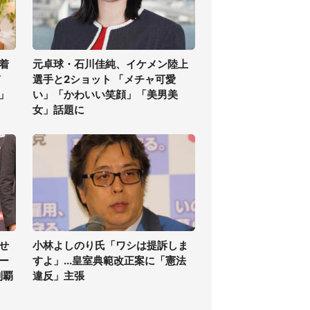
着
元卓球・石川佳純、イケメン陸上
ぎ
選手と2ショット 「メチャ可愛
」
い」「かわいい笑顔」「美男美
女」話題に
せ
小林よしのり氏「ワシは提訴しま
ー
すよ」...皇室典範改正案に「憲法
制覇
違反」主張