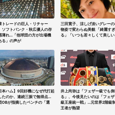
撃トレードの巨人・リチャー
三田寛子、涼しげ淡いグレーの
、ソフトバンク・秋広優人の存
物姿で変わらぬ美貌 「綺麗す
感薄れ...「他球団の方が出場機
る」「いつも若々しくて美しい
ある」の声が
日本ハム】9回好機になぜ代打起
井上尚弥は「フェザー級でも倒
したのか、連続三振で無得点...
る」、今後見たいのは「フェザ
団OBが指摘したベンチの「選
級王座統一戦」...元世界2階級
」
王者が熱望