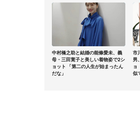
中村橋之助と結婚の能條愛未、義
市
母・三田寛子と美しい着物姿で2シ
男
ョット 「第二の人生が始まったん
ョ
だな」
似
コンテンツ
関連サ
最新記事一覧
J-CAS