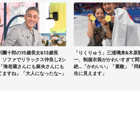
川團十郎の15歳長女&13歳長
「りくりゅう」三浦璃来&木原
、ソファでリラックス仲良し2シ
一、制服衣装がかわいすぎて悶
 「海老蔵さんにも麻央さんにも
絶...「かわいい」「素敵」「同
てますね」「大人になったな~」
生に見えます」
イト
サイトについて
Tニュース
会社案内