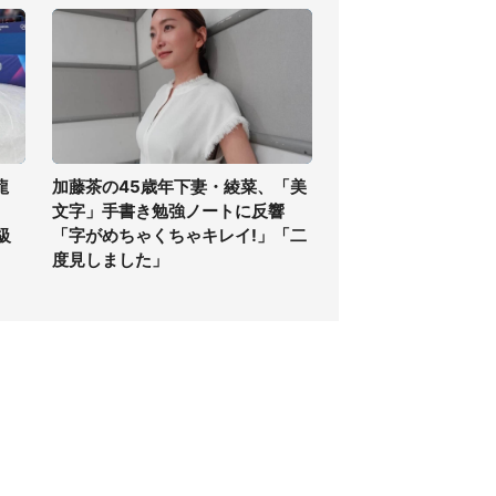
龍
加藤茶の45歳年下妻・綾菜、「美
文字」手書き勉強ノートに反響
級
「字がめちゃくちゃキレイ!」「二
度見しました」
個人情報保護方針