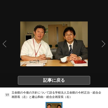
記事に戻る
立命館の今後の方針について語る学校法人立命館の今村正治・総合企
1/1
画部長（左）と建山和由・総合企画室長（右）