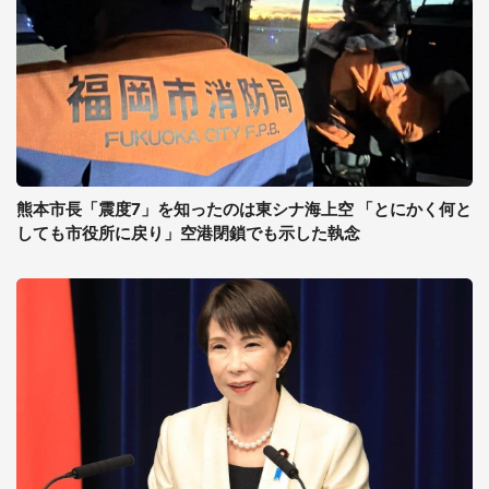
熊本市長「震度7」を知ったのは東シナ海上空 「とにかく何と
しても市役所に戻り」空港閉鎖でも示した執念