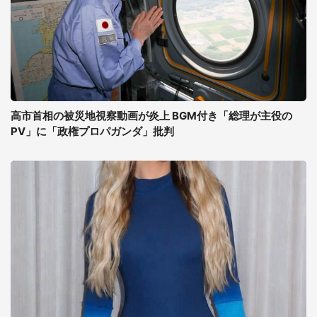
高市首相の被災地視察動画が炎上 BGM付き「総理が主役の
PV」に「政権プロパガンダ」批判