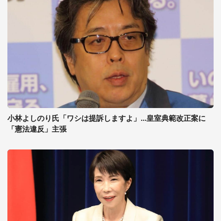
小林よしのり氏「ワシは提訴しますよ」...皇室典範改正案に
「憲法違反」主張