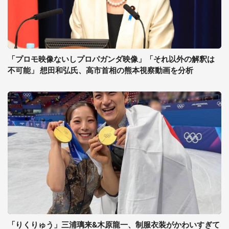
「プロモ映像ないしプロパガンダ映像」「それ以外の解釈は
不可能」 想田和弘氏、高市首相の熊本視察動画を分析
「りくりゅう」三浦璃来&木原龍一、制服衣装がかわいすぎて