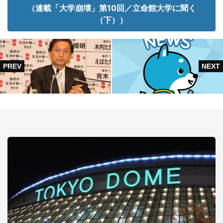
（連載「大学崩壊」第10回／立命館大学に聞く
（下））