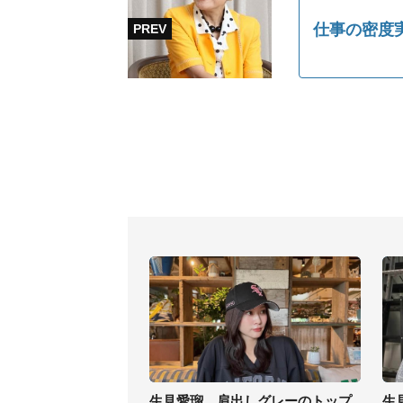
仕事の密度
生見愛瑠、肩出しグレーのトップ
生