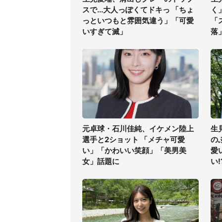
スで...大人っぽくてドキっ 「ちょ
く
っといつもと雰囲気違う」「可愛
「
いすぎて滅」
落
元卓球・石川佳純、イケメン陸上
生
選手と2ショット 「メチャ可愛
の
い」「かわいい笑顔」「美男美
愛
女」話題に
い!