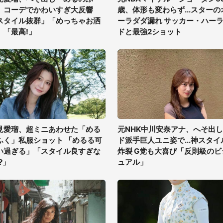
」コーデでかわいすぎ大反響
歳、体形も変わらず...スターの
スタイル抜群」「めっちゃお洒
ーラダダ漏れ サッカー・ハー
」「最高!」
ドと最強2ショット
見愛瑠、超ミニあわせた「める
元NHK中川安奈アナ、へそ出し
ふく」私服ショット 「めるる可
ド派手巨人ユニ姿で...神スタイ
い過ぎる」「スタイル良すぎな
炸裂 G党も大喜び「反則級のビ
?」
ュアル」