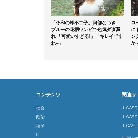
「令和の峰不二子」阿部なつき、
ロ
ブルーの花柄ワンピで色気ダダ漏
に
れ 「可愛いすぎる!」「キレイです
ン
ね~」
か
コンテンツ
関連サ
社会
J-CAS
政治
J-CAS
経済
J-CA
IT