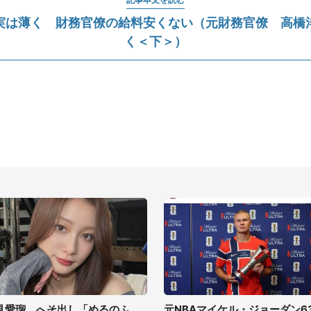
実は薄く 財務官僚の給料安くない（元財務官僚 高橋
く＜下＞）
見愛瑠、へそ出し「めるのふ
元NBAマイケル・ジョーダン6