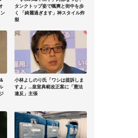
オ
タンクトップ姿で颯爽と街中を歩
ラン
く 「綺麗過ぎます」神スタイル炸
裂
&
小林よしのり氏「ワシは提訴しま
ル
すよ」...皇室典範改正案に「憲法
ジ
違反」主張