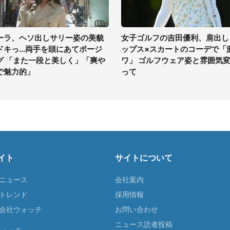
ーラ、ヘソ出しサリー姿の美貌
女子ゴルフの吉田優利、肩出し
ドキっ...両手を頭にあてポージ
ップス×スカートのコーデで「
グ 「また一段と美しく」「爽や
ワ」 ゴルフウェア姿と雰囲気
で魅力的」
って
イト
サイトについて
Tニュース
会社案内
Tトレンド
採用情報
ST会社ウォッチ
お問い合わせ
ニュース読者投稿