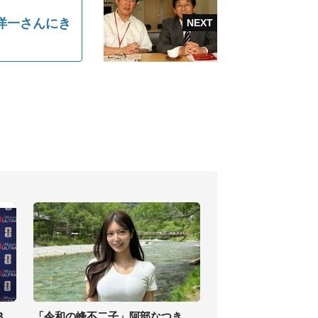
洋一さんにき
3
「令和の峰不二子」阿部なつき、