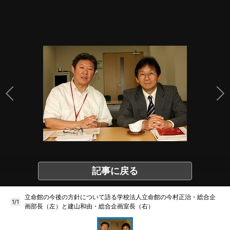
記事に戻る
立命館の今後の方針について語る学校法人立命館の今村正治・総合企
1/1
画部長（左）と建山和由・総合企画室長（右）