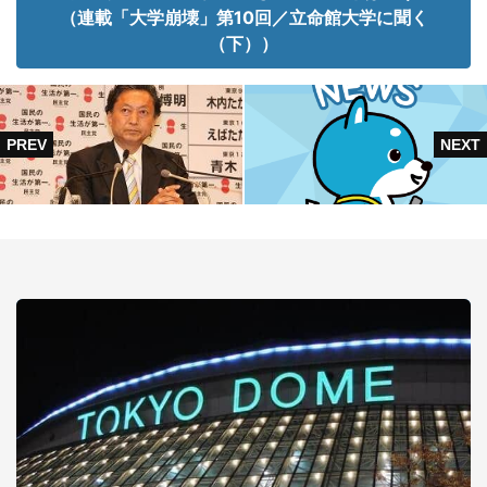
（連載「大学崩壊」第10回／立命館大学に聞く
（下））