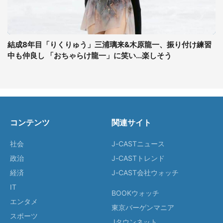
結成8年目「りくりゅう」三浦璃来&木原龍一、振り付け練習
中も仲良し 「おちゃらけ龍一」に笑い...楽しそう
コンテンツ
関連サイト
社会
J-CASTニュース
政治
J-CASTトレンド
経済
J-CAST会社ウォッチ
IT
BOOKウォッチ
エンタメ
東京バーゲンマニア
スポーツ
Jタウンネット