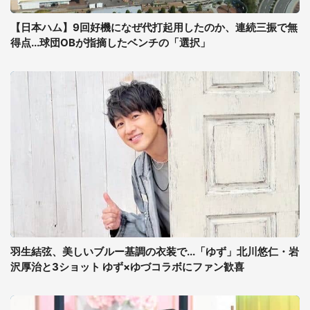
【日本ハム】9回好機になぜ代打起用したのか、連続三振で無
得点...球団OBが指摘したベンチの「選択」
羽生結弦、美しいブルー基調の衣装で...「ゆず」北川悠仁・岩
沢厚治と3ショット ゆず×ゆづコラボにファン歓喜