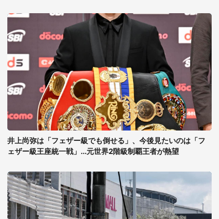
井上尚弥は「フェザー級でも倒せる」、今後見たいのは「フ
ェザー級王座統一戦」...元世界2階級制覇王者が熱望