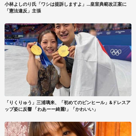
小林よしのり氏「ワシは提訴しますよ」...皇室典範改正案に
「憲法違反」主張
「りくりゅう」三浦璃来、「初めてのピンヒール」&ドレスア
ップ姿に反響 「わあーー綺麗!」「かわいい」