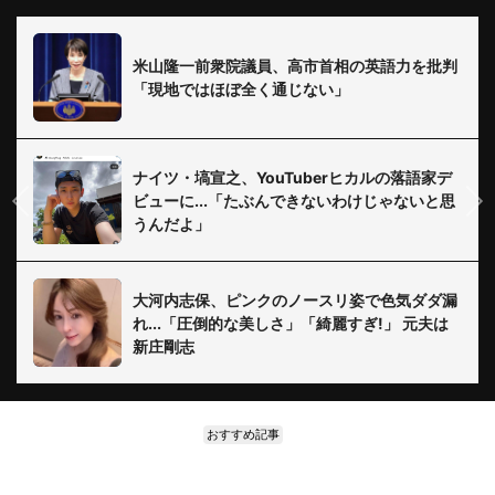
米山隆一前衆院議員、高市首相の英語力を批判
「現地ではほぼ全く通じない」
ナイツ・塙宣之、YouTuberヒカルの落語家デ
ビューに...「たぶんできないわけじゃないと思
うんだよ」
大河内志保、ピンクのノースリ姿で色気ダダ漏
れ...「圧倒的な美しさ」「綺麗すぎ!」 元夫は
新庄剛志
おすすめ記事