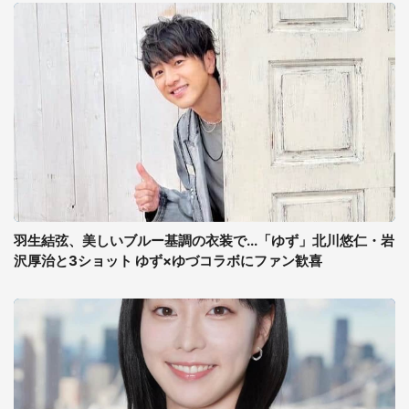
羽生結弦、美しいブルー基調の衣装で...「ゆず」北川悠仁・岩
沢厚治と3ショット ゆず×ゆづコラボにファン歓喜