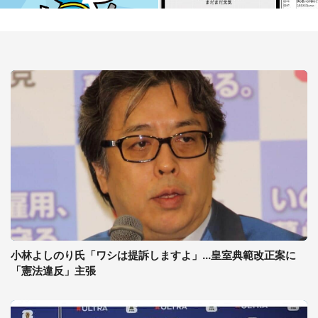
小林よしのり氏「ワシは提訴しますよ」...皇室典範改正案に
「憲法違反」主張