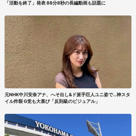
「活動を終了」発表 88分8秒の長編動画も話題に
元NHK中川安奈アナ、へそ出し&ド派手巨人ユニ姿で...神スタ
イル炸裂 G党も大喜び「反則級のビジュアル」