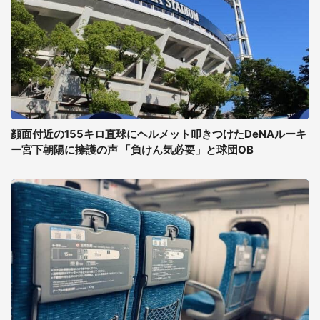
顔面付近の155キロ直球にヘルメット叩きつけたDeNAルーキ
ー宮下朝陽に擁護の声 「負けん気必要」と球団OB