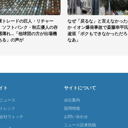
撃トレードの巨人・リチャー
なぜ「戻るな」と言えなかった
、ソフトバンク・秋広優人の存
か イオン爆発事故で斎藤幸平
感薄れ...「他球団の方が出場機
逡巡「ボクもできなかっただろ
ある」の声が
なあ」
イト
サイトについて
Tニュース
会社案内
Tトレンド
採用情報
ST会社ウォッチ
お問い合わせ
ニュース読者投稿