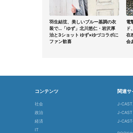
羽生結弦、美しいブルー基調の衣
電
装で...「ゆず」北川悠仁・岩沢厚
ド
治と3ショット ゆず×ゆづコラボに
在
ファン歓喜
会
コンテンツ
関連サ
社会
J-CAS
政治
J-CAS
経済
J-CA
IT