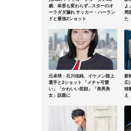
歳、体形も変わらず...スターのオ
よ
ーラダダ漏れ サッカー・ハーラン
周
ドと最強2ショット
た
元卓球・石川佳純、イケメン陸上
新
選手と2ショット 「メチャ可愛
広
い」「かわいい笑顔」「美男美
移
女」話題に
え