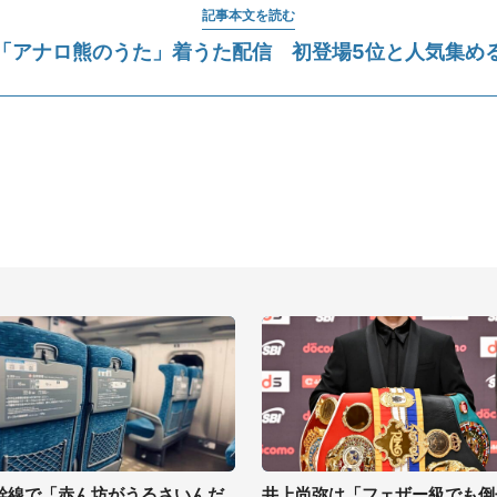
記事本文を読む
「アナロ熊のうた」着うた配信 初登場5位と人気集め
幹線で「赤ん坊がうるさいんだ
井上尚弥は「フェザー級でも倒