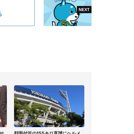
る
せ
顔面付近の155キロ直球にヘルメ