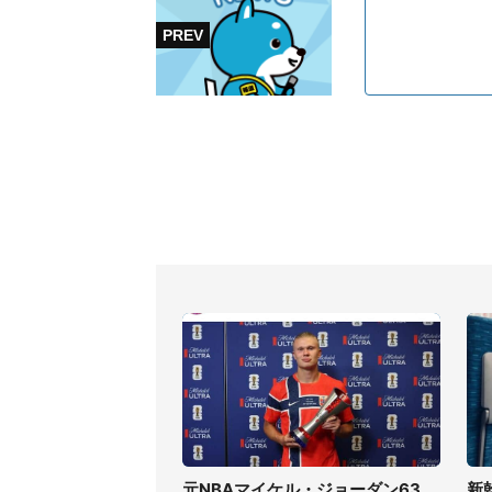
元NBAマイケル・ジョーダン63
新