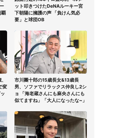
ー
ット叩きつけたDeNAルーキー宮
制覇
下朝陽に擁護の声 「負けん気必
要」と球団OB
歳、
市川團十郎の15歳長女&13歳長
で変
男、ソファでリラックス仲良し2シ
ピッ
ョ 「海老蔵さんにも麻央さんにも
似てますね」「大人になったな~」