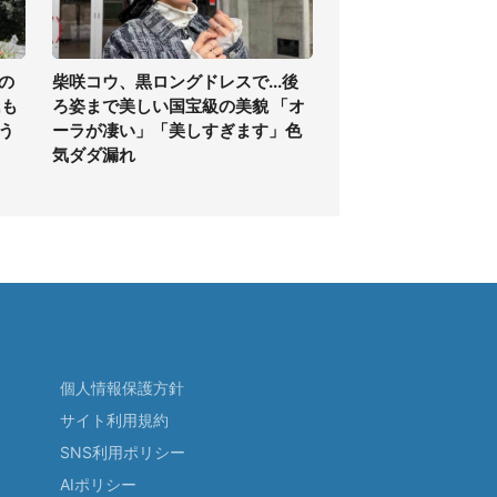
の
柴咲コウ、黒ロングドレスで...後
氏も
ろ姿まで美しい国宝級の美貌 「オ
う
ーラが凄い」「美しすぎます」色
気ダダ漏れ
個人情報保護方針
サイト利用規約
SNS利用ポリシー
AIポリシー