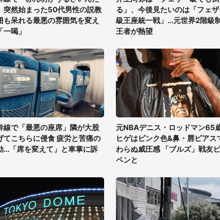
」突然始まった50代男性の説教
る」、今後見たいのは「フェザ
囲も呆れる最悪の雰囲気を変え
級王座統一戦」...元世界2階級
「一喝」
王者が熱望
幹線で「最悪の座席」隣が大股
元NBAデニス・ロッドマン65
げてこちらに侵食 疲労と苦痛の
ヒゲはピンク色&鼻・唇ピアス
動...「席を変えて」と車掌に訴
わらぬ威圧感 「ブルズ」戦友
ペンと