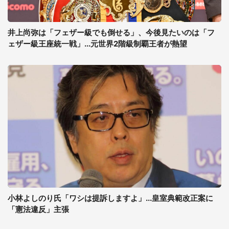
井上尚弥は「フェザー級でも倒せる」、今後見たいのは「フ
ェザー級王座統一戦」...元世界2階級制覇王者が熱望
小林よしのり氏「ワシは提訴しますよ」...皇室典範改正案に
「憲法違反」主張