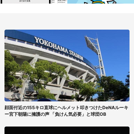
顔面付近の155キロ直球にヘルメット叩きつけたDeNAルーキ
ー宮下朝陽に擁護の声 「負けん気必要」と球団OB