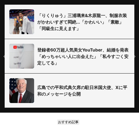
「りくりゅう」三浦璃来&木原龍一、制服衣装
がかわいすぎて悶絶...「かわいい」「素敵」
「同級生に見えます」
登録者60万超人気美女YouTuber、結婚を発表
「めっちゃいい人に出会えた」「私今すごく安
定してる」
広島での平和式典欠席の駐日米国大使、Xに平
和のメッセージを公開
おすすめ記事