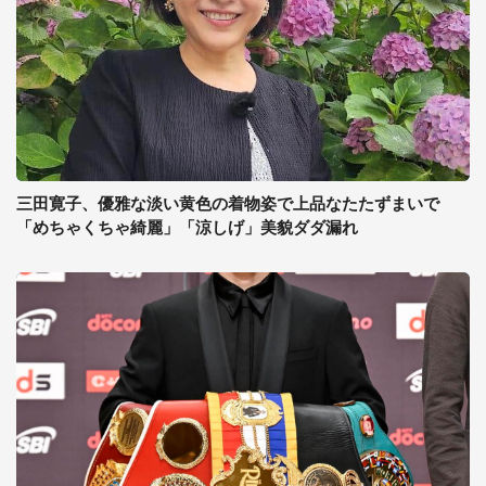
三田寛子、優雅な淡い黄色の着物姿で上品なたたずまいで
「めちゃくちゃ綺麗」「涼しげ」美貌ダダ漏れ