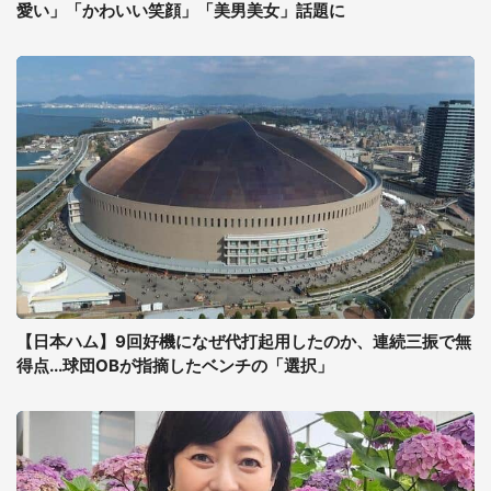
愛い」「かわいい笑顔」「美男美女」話題に
【日本ハム】9回好機になぜ代打起用したのか、連続三振で無
得点...球団OBが指摘したベンチの「選択」