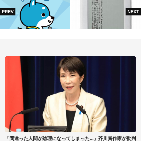
「間違った人間が総理になってしまった...」芥川賞作家が批判