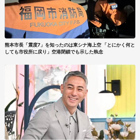
熊本市長「震度7」を知ったのは東シナ海上空 「とにかく何と
しても市役所に戻り」空港閉鎖でも示した執念