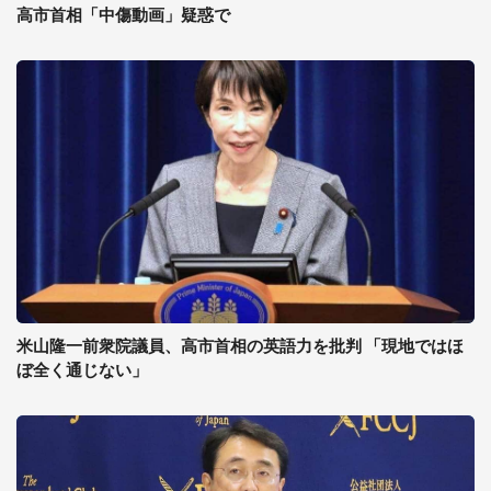
高市首相「中傷動画」疑惑で
米山隆一前衆院議員、高市首相の英語力を批判 「現地ではほ
ぼ全く通じない」