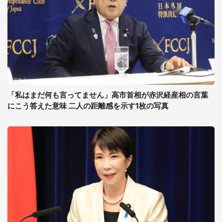
「私はまだ何も言ってません」高市首相が赤沢経産相の言葉
にこう答えた意味 二人の距離感を示す1枚の写真