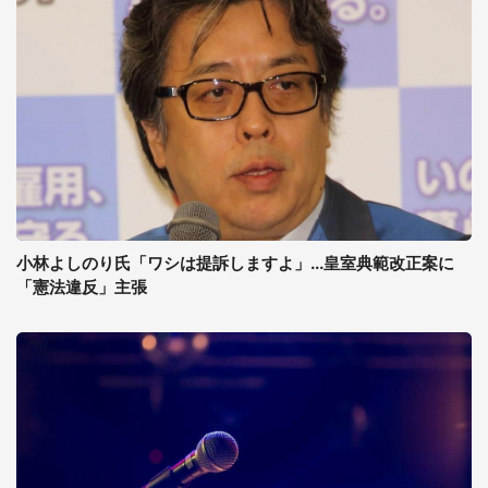
小林よしのり氏「ワシは提訴しますよ」...皇室典範改正案に
「憲法違反」主張