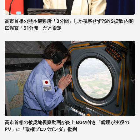
高市首相の熊本避難所「3分間」しか視察せず?SNS拡散 内閣
広報官「51分間」だと否定
高市首相の被災地視察動画が炎上 BGM付き「総理が主役の
PV」に「政権プロパガンダ」批判