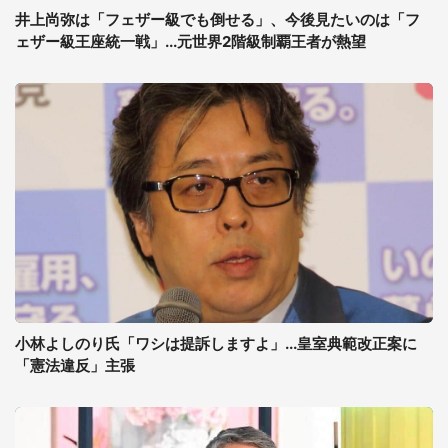
井上尚弥は「フェザー級でも倒せる」、今後見たいのは「フ
ェザー級王座統一戦」...元世界2階級制覇王者が熱望
小林よしのり氏「ワシは提訴しますよ」...皇室典範改正案に
「憲法違反」主張