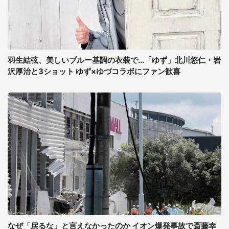
羽生結弦、美しいブルー基調の衣装で...「ゆず」北川悠仁・岩
沢厚治と3ショット ゆず×ゆづコラボにファン歓喜
なぜ「戻るな」と言えなかったのか イオン爆発事故で斎藤幸