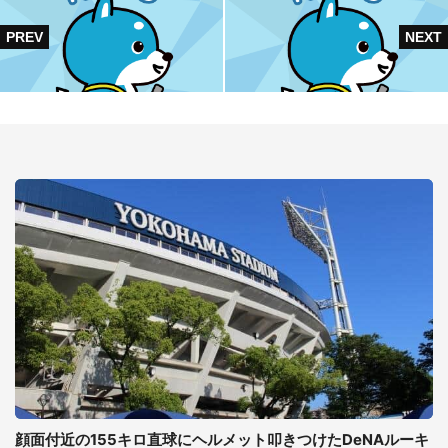
顔面付近の155キロ直球にヘルメット叩きつけたDeNAルーキ