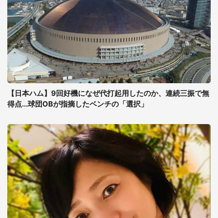
【日本ハム】9回好機になぜ代打起用したのか、連続三振で無
得点...球団OBが指摘したベンチの「選択」