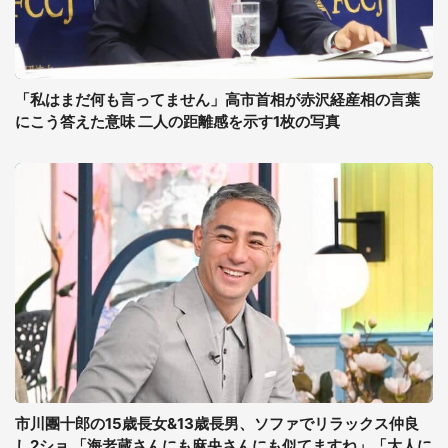
「私はまだ何も言ってません」高市首相が赤沢経産相の言葉
にこう答えた意味 二人の距離感を示す1枚の写真
市川團十郎の15歳長女&13歳長男、ソファでリラックス仲良
し2ショ 「海老蔵さんにも麻央さんにも似てますね」「大人に