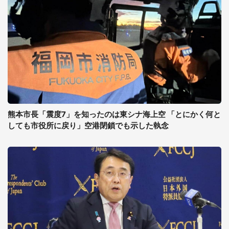
熊本市長「震度7」を知ったのは東シナ海上空 「とにかく何と
しても市役所に戻り」空港閉鎖でも示した執念