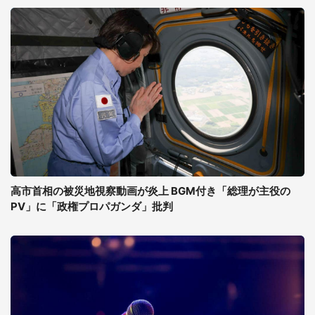
高市首相の被災地視察動画が炎上 BGM付き「総理が主役の
PV」に「政権プロパガンダ」批判