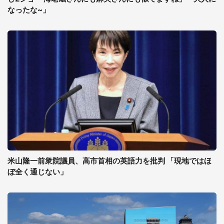
なったな~」
米山隆一前衆院議員、高市首相の英語力を批判 「現地ではほ
ぼ全く通じない」