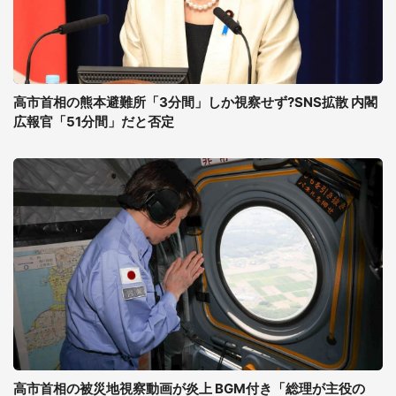
高市首相の熊本避難所「3分間」しか視察せず?SNS拡散 内閣
広報官「51分間」だと否定
高市首相の被災地視察動画が炎上 BGM付き「総理が主役の