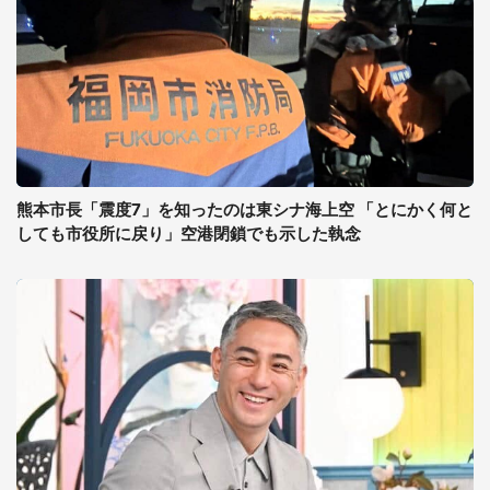
熊本市長「震度7」を知ったのは東シナ海上空 「とにかく何と
しても市役所に戻り」空港閉鎖でも示した執念