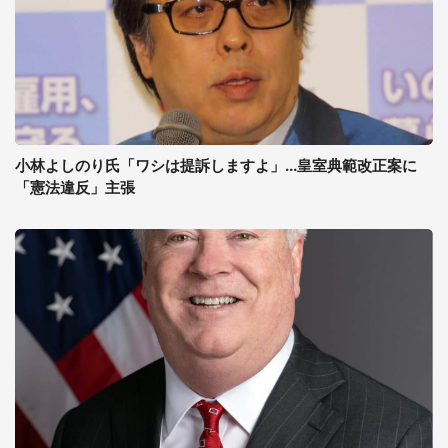
小林よしのり氏「ワシは提訴しますよ」...皇室典範改正案に
「憲法違反」主張