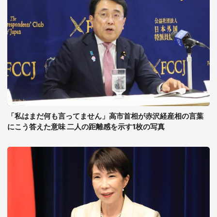
「私はまだ何も言ってません」高市首相が赤沢経産相の言葉
にこう答えた意味 二人の距離感を示す1枚の写真