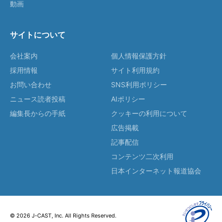
動画
サイトについて
会社案内
個人情報保護方針
採用情報
サイト利用規約
お問い合わせ
SNS利用ポリシー
ニュース読者投稿
AIポリシー
編集長からの手紙
クッキーの利用について
広告掲載
記事配信
コンテンツ二次利用
日本インターネット報道協会
© 2026 J-CAST, Inc. All Rights Reserved.