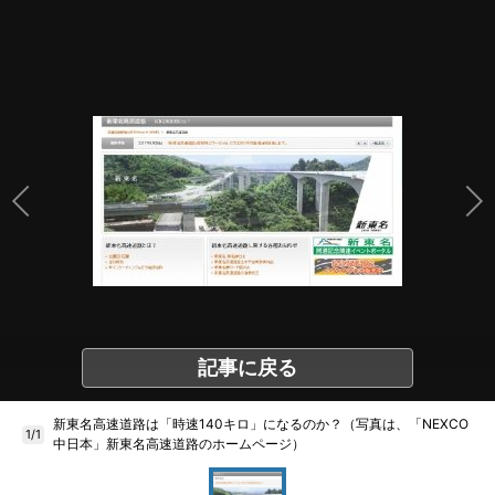
記事に戻る
新東名高速道路は「時速140キロ」になるのか？（写真は、「NEXCO
1/1
中日本」新東名高速道路のホームページ）