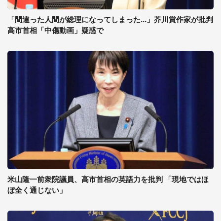
「間違った人間が総理になってしまった...」芥川賞作家が批判
高市首相「中傷動画」疑惑で
米山隆一前衆院議員、高市首相の英語力を批判 「現地ではほ
ぼ全く通じない」