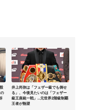
股
井上尚弥は「フェザー級でも倒せ
痛の
る」、今後見たいのは「フェザー
訴
級王座統一戦」...元世界2階級制覇
王者が熱望