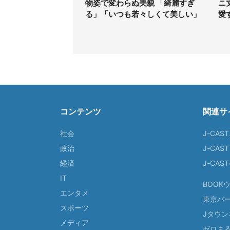
物姿で変わらぬ美貌 「綺麗すぎ
ニ
る」「いつも若々しくて美しい」
愛
コンテンツ
関連サ
社会
J-CAS
政治
J-CAS
経済
J-CA
IT
BOOK
エンタメ
東京バ
スポーツ
Jタウン
メディア
ゼロま