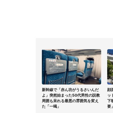
新幹線で「赤ん坊がうるさいんだ
顔
よ」突然始まった50代男性の説教
ッ
周囲も呆れる最悪の雰囲気を変え
下
た「一喝」
要