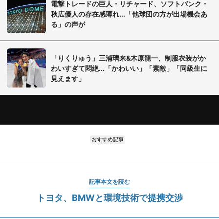
電撃トレードの巨人・リチャード、ソフトバンク・
秋広優人の存在感薄れ...「他球団の方が出場機会あ
る」の声が
「りくりゅう」三浦璃来&木原龍一、制服衣装がか
わいすぎて悶絶...「かわいい」「素敵」「同級生に
見えます」
おすすめ記事
記事本文を読む
トヨタ、BMWと環境技術で提携交渉