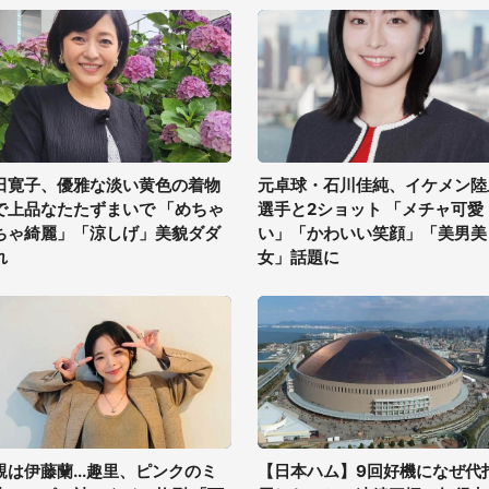
田寛子、優雅な淡い黄色の着物
元卓球・石川佳純、イケメン陸
で上品なたたずまいで 「めちゃ
選手と2ショット 「メチャ可愛
ちゃ綺麗」「涼しげ」美貌ダダ
い」「かわいい笑顔」「美男美
れ
女」話題に
親は伊藤蘭...趣里、ピンクのミ
【日本ハム】9回好機になぜ代