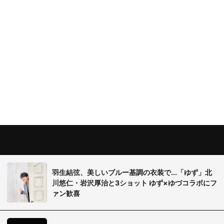
羽生結弦、美しいブルー基調の衣装で...「ゆず」北
川悠仁・岩沢厚治と3ショット ゆず×ゆづコラボにフ
ァン歓喜