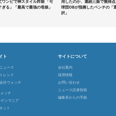
丈ワンピで神スタイル炸裂 「可
用したのか、連続三振で無得点..
すぎる」「最高で最強の母娘」
球団OBが指摘したベンチの「
択」
イト
サイトについて
Tニュース
会社案内
Tトレンド
採用情報
ST会社ウォッチ
お問い合わせ
ニュース読者投稿
ウォッチ
編集長からの手紙
ーゲンマニア
ネット
る