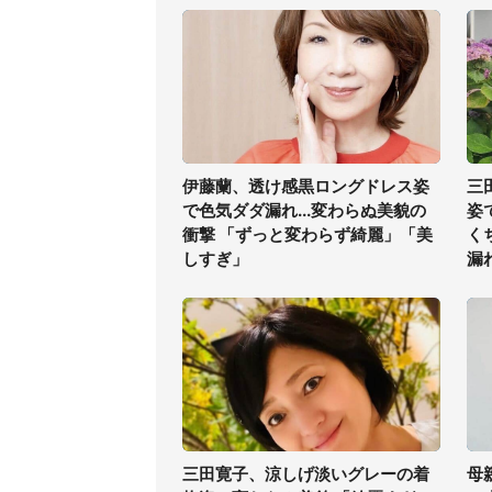
伊藤蘭、透け感黒ロングドレス姿
三
で色気ダダ漏れ...変わらぬ美貌の
姿
衝撃 「ずっと変わらず綺麗」「美
く
しすぎ」
漏
三田寛子、涼しげ淡いグレーの着
母