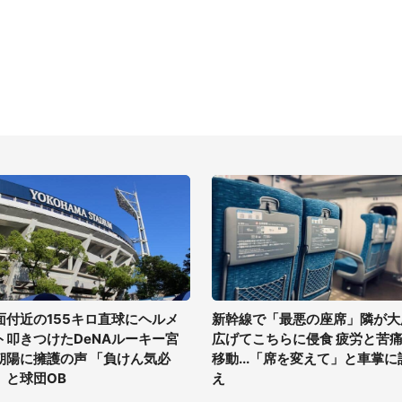
面付近の155キロ直球にヘルメ
新幹線で「最悪の座席」隣が大
ト叩きつけたDeNAルーキー宮
広げてこちらに侵食 疲労と苦
朝陽に擁護の声 「負けん気必
移動...「席を変えて」と車掌に
」と球団OB
え