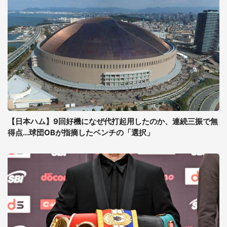
【日本ハム】9回好機になぜ代打起用したのか、連続三振で無
得点...球団OBが指摘したベンチの「選択」