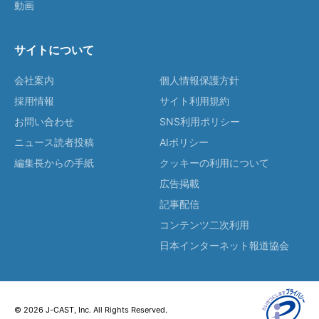
動画
サイトについて
会社案内
個人情報保護方針
採用情報
サイト利用規約
お問い合わせ
SNS利用ポリシー
ニュース読者投稿
AIポリシー
編集長からの手紙
クッキーの利用について
広告掲載
記事配信
コンテンツ二次利用
日本インターネット報道協会
© 2026 J-CAST, Inc. All Rights Reserved.