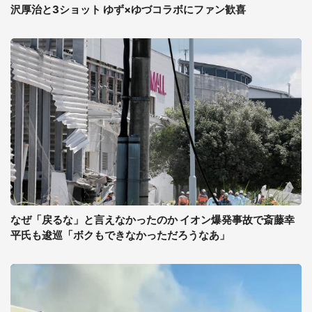
沢厚治と3ショット ゆず×ゆづコラボにファン歓喜
なぜ「戻るな」と言えなかったのか イオン爆発事故で斎藤幸
平氏も逡巡「ボクもできなかっただろうなあ」