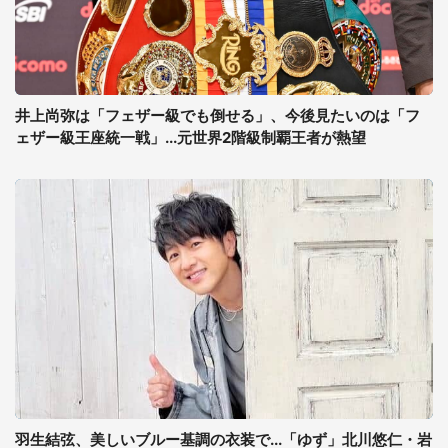
井上尚弥は「フェザー級でも倒せる」、今後見たいのは「フ
ェザー級王座統一戦」...元世界2階級制覇王者が熱望
羽生結弦、美しいブルー基調の衣装で...「ゆず」北川悠仁・岩