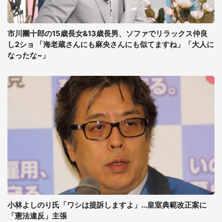
市川團十郎の15歳長女&13歳長男、ソファでリラックス仲良
し2ショ 「海老蔵さんにも麻央さんにも似てますね」「大人に
なったな~」
小林よしのり氏「ワシは提訴しますよ」...皇室典範改正案に
「憲法違反」主張