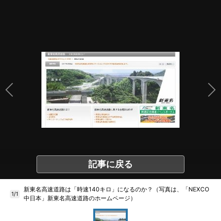
記事に戻る
新東名高速道路は「時速140キロ」になるのか？（写真は、「NEXCO
1/1
中日本」新東名高速道路のホームページ）