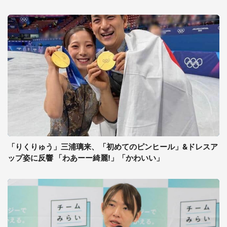
「りくりゅう」三浦璃来、「初めてのピンヒール」&ドレスア
ップ姿に反響 「わあーー綺麗!」「かわいい」