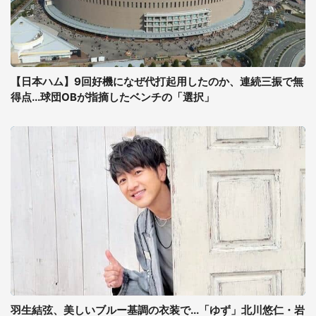
【日本ハム】9回好機になぜ代打起用したのか、連続三振で無
得点...球団OBが指摘したベンチの「選択」
羽生結弦、美しいブルー基調の衣装で...「ゆず」北川悠仁・岩