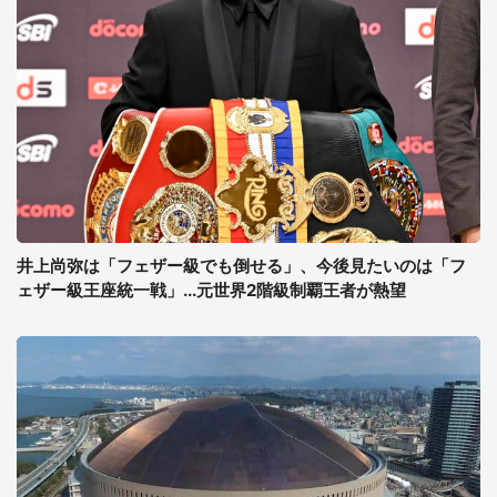
井上尚弥は「フェザー級でも倒せる」、今後見たいのは「フ
ェザー級王座統一戦」...元世界2階級制覇王者が熱望