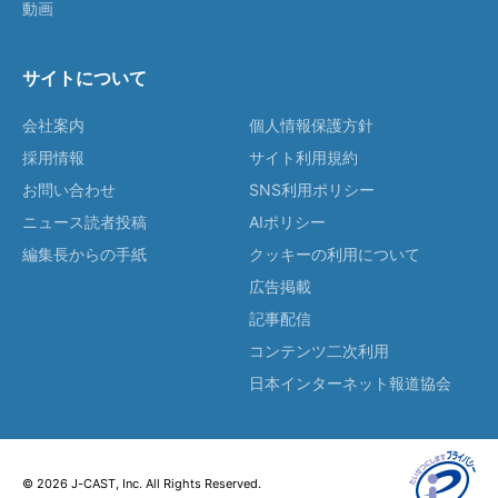
動画
サイトについて
会社案内
個人情報保護方針
採用情報
サイト利用規約
お問い合わせ
SNS利用ポリシー
ニュース読者投稿
AIポリシー
編集長からの手紙
クッキーの利用について
広告掲載
記事配信
コンテンツ二次利用
日本インターネット報道協会
© 2026 J-CAST, Inc. All Rights Reserved.