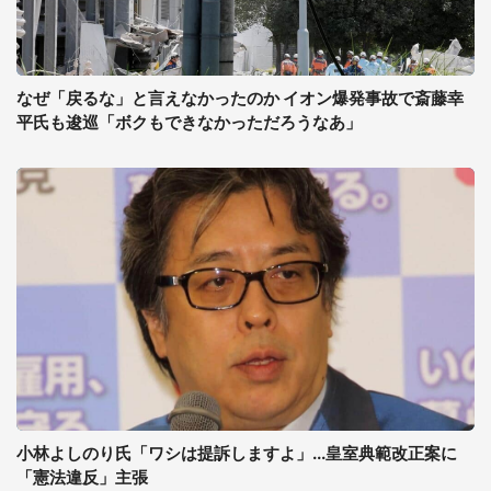
なぜ「戻るな」と言えなかったのか イオン爆発事故で斎藤幸
平氏も逡巡「ボクもできなかっただろうなあ」
小林よしのり氏「ワシは提訴しますよ」...皇室典範改正案に
「憲法違反」主張