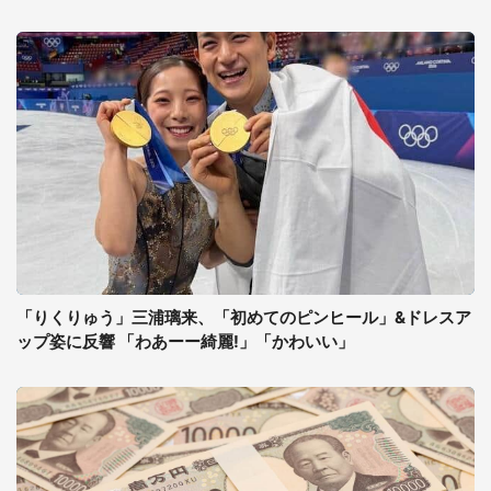
「りくりゅう」三浦璃来、「初めてのピンヒール」&ドレスア
ップ姿に反響 「わあーー綺麗!」「かわいい」