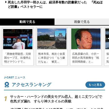
死去した丹羽宇一郎さんは、経済界有数の読書家だった 『死ぬほ
ど読書』ベストセラーに
動画で見る
画像で見る
「異物使用疑惑」元韓
熊本市長、相次ぐ余震
広島原爆の日、小沢一
張
国セーブ王、出場停止
に本音ぽつり「もう嫌
郎氏が高市政権を「戦
ォ
明けマウンドで...
だなぁ」 被災...
前回帰路線」と...
気
J-CAST ニュース
アクセスランキング
もっと見る
サッカー・ハーランドの美女モデル恋人、超ミニ丈ワンピで
色気ダダ漏れ すらり神スタイルの美貌