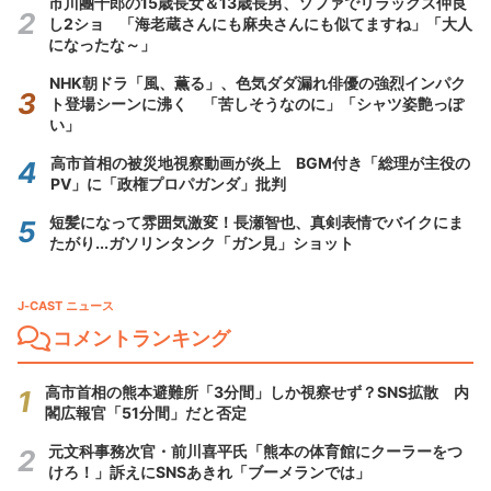
市川團十郎の15歳長女＆13歳長男、ソファでリラックス仲良
し2ショ 「海老蔵さんにも麻央さんにも似てますね」「大人
になったな～」
NHK朝ドラ「風、薫る」、色気ダダ漏れ俳優の強烈インパク
ト登場シーンに沸く 「苦しそうなのに」「シャツ姿艶っぽ
い」
高市首相の被災地視察動画が炎上 BGM付き「総理が主役の
PV」に「政権プロパガンダ」批判
短髪になって雰囲気激変！長瀬智也、真剣表情でバイクにま
たがり...ガソリンタンク「ガン見」ショット
J-CAST ニュース
コメントランキング
高市首相の熊本避難所「3分間」しか視察せず？SNS拡散 内
閣広報官「51分間」だと否定
元文科事務次官・前川喜平氏「熊本の体育館にクーラーをつ
けろ！」訴えにSNSあきれ「ブーメランでは」