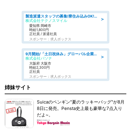
製造派遣スタッフの募集!寮住み込みOK!カーエアコンの検査業務 denso aichi
＞
株式会社テクノスマイル
愛知県 岡崎市
時給1,800円
正社員 / 派遣社員
スポンサー：求人ボックス
9月開始/「土日祝休み」グローバル企業での産業保健のお仕事/保健師/高時給/残業なし/服装自由
＞
株式会社パソナ
大阪府 大阪市
時給2,300円
正社員
スポンサー：求人ボックス
姉妹サイト
Suicaのペンギン"夏のラッキーバッグ"が8月
8日に発売。Pensta史上最も豪華な7点入り
だよ~。