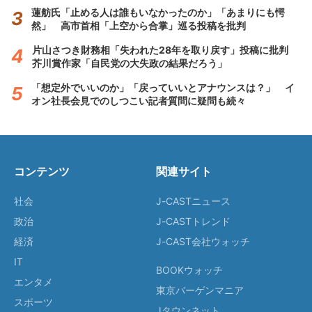
蓮舫氏「止める人は誰もいなかったのか」「あまりにも愕
然」 高市首相「上空から合掌」巡る投稿を批判
片山さつき財務相「失われた28年を取り戻す」投稿に批判
芥川賞作家「自民党の大失政の結果だろう」
「想定外でいいのか」「戻っていいとアナウンスは？」 イ
オン社長会見でのしつこい記者質問に疑問も続々
コンテンツ
関連サイト
社会
J-CASTニュース
政治
J-CASTトレンド
経済
J-CAST会社ウォッチ
IT
BOOKウォッチ
エンタメ
東京バーゲンマニア
スポーツ
Jタウンネット