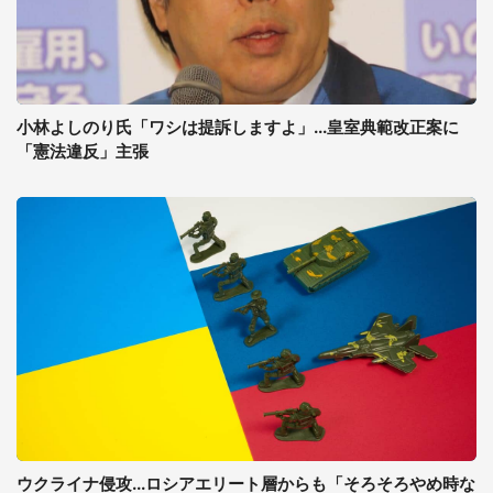
小林よしのり氏「ワシは提訴しますよ」...皇室典範改正案に
「憲法違反」主張
ウクライナ侵攻...ロシアエリート層からも「そろそろやめ時な