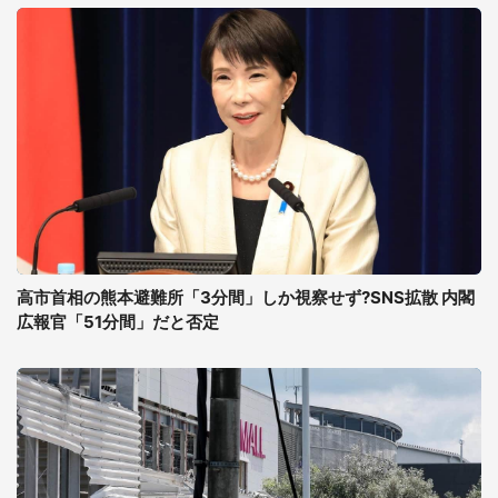
高市首相の熊本避難所「3分間」しか視察せず?SNS拡散 内閣
広報官「51分間」だと否定