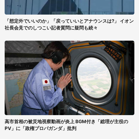
「想定外でいいのか」「戻っていいとアナウンスは?」 イオン
社長会見でのしつこい記者質問に疑問も続々
高市首相の被災地視察動画が炎上 BGM付き「総理が主役の
PV」に「政権プロパガンダ」批判