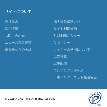
サイトについて
会社案内
個人情報保護方針
採用情報
サイト利用規約
お問い合わせ
SNS利用ポリシー
ニュース読者投稿
AIポリシー
編集長からの手紙
クッキーの利用について
広告掲載
記事配信
コンテンツ二次利用
日本インターネット報道協会
© 2026 J-CAST, Inc. All Rights Reserved.