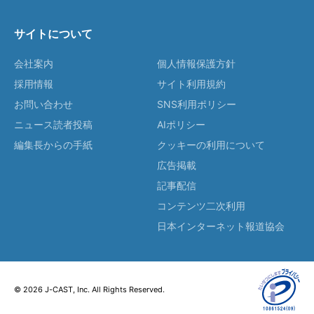
サイトについて
会社案内
個人情報保護方針
採用情報
サイト利用規約
お問い合わせ
SNS利用ポリシー
ニュース読者投稿
AIポリシー
編集長からの手紙
クッキーの利用について
広告掲載
記事配信
コンテンツ二次利用
日本インターネット報道協会
© 2026 J-CAST, Inc. All Rights Reserved.