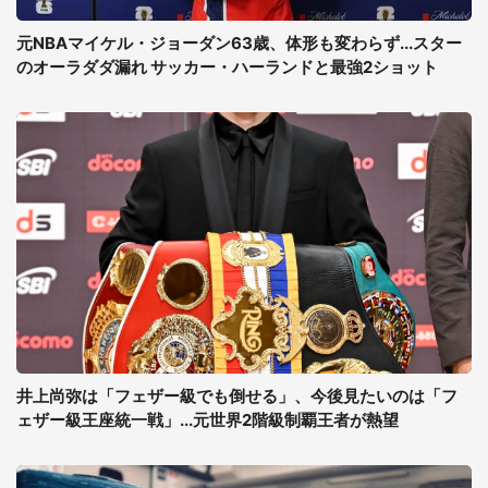
元NBAマイケル・ジョーダン63歳、体形も変わらず...スター
のオーラダダ漏れ サッカー・ハーランドと最強2ショット
井上尚弥は「フェザー級でも倒せる」、今後見たいのは「フ
ェザー級王座統一戦」...元世界2階級制覇王者が熱望