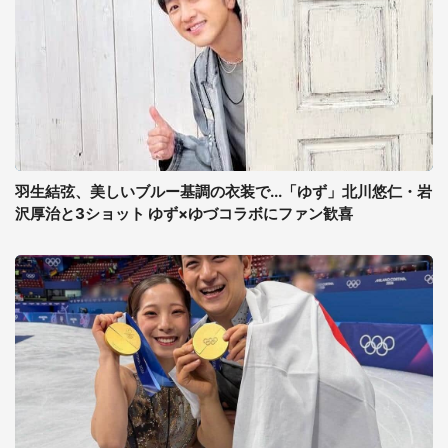
羽生結弦、美しいブルー基調の衣装で...「ゆず」北川悠仁・岩
沢厚治と3ショット ゆず×ゆづコラボにファン歓喜