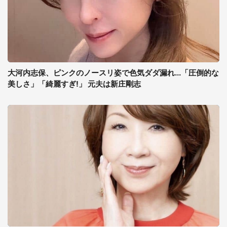
大河内志保、ピンクのノースリ姿で色気ダダ漏れ...「圧倒的な
美しさ」「綺麗すぎ!」 元夫は新庄剛志