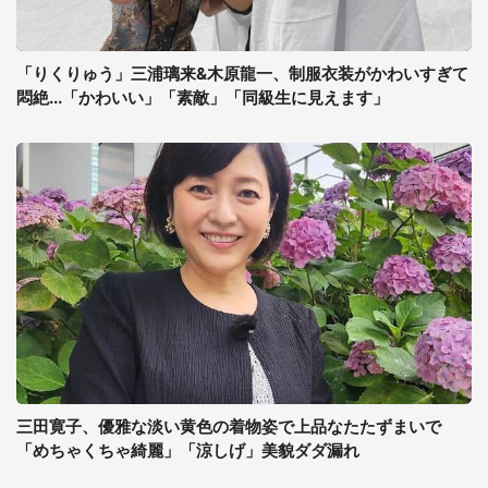
「りくりゅう」三浦璃来&木原龍一、制服衣装がかわいすぎて
悶絶...「かわいい」「素敵」「同級生に見えます」
三田寛子、優雅な淡い黄色の着物姿で上品なたたずまいで
「めちゃくちゃ綺麗」「涼しげ」美貌ダダ漏れ