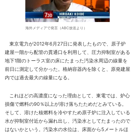
海外メディアで発言（ABC放送より）
東京電力が2012年6月27日に発表したもので、原子炉
建屋一階から配管の貫通口を利用して、圧力抑制室がある
地下1階のトーラス室の床にたまった汚染水周辺の線量を
前日に測定して分かった。格納容器内を除くと、原発建屋
内では過去最大の線量になる。
これほどの高濃度になった理由として、東電では、炉心
損傷で燃料の90％以上が溶け落ちたためだとみている。
そして、溶けた核燃料を冷やすため原子炉に注入している
水が抑制室付近から漏れ出し、汚染水としてたまったので
はないかという。汚染水の水位は、床面から5メートルほ