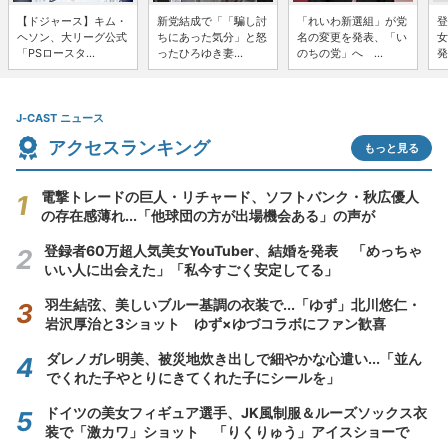
【ドジャース】キム・
新党結成で「「騙し討
「れいわ新選組」が党
登
ヘソン、大リーグ公式
ちにあった気分」と怒
名の変更を発表、「い
女
「PSロースタ...
ったひろゆき妻...
のちの党」へ ...
発
J-CAST ニュース
アクセスランキング
もっと見る
電撃トレードの巨人・リチャード、ソフトバンク・秋広優人
の存在感薄れ...「他球団の方が出場機会ある」の声が
登録者60万超人気美女YouTuber、結婚を発表 「めっちゃ
いい人に出会えた」「私今すごく安定してる」
羽生結弦、美しいブルー基調の衣装で...「ゆず」北川悠仁・
岩沢厚治と3ショット ゆず×ゆづコラボにファン歓喜
ダレノガレ明美、被災地炊き出しで細やかな心遣い...「並ん
でくれた子やとりにきてくれた子にシールを」
ドイツの美女フィギュア選手、JK風制服＆ルーズソックス衣
装で「激カワ」ショット 「りくりゅう」アイスショーで