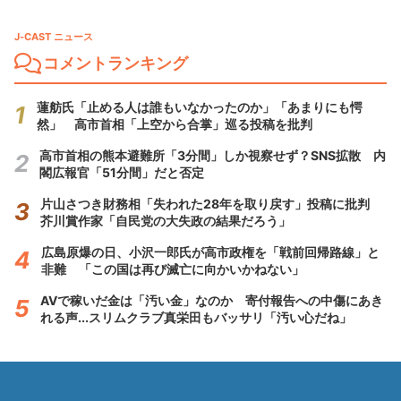
J-CAST ニュース
コメントランキング
蓮舫氏「止める人は誰もいなかったのか」「あまりにも愕
然」 高市首相「上空から合掌」巡る投稿を批判
高市首相の熊本避難所「3分間」しか視察せず？SNS拡散 内
閣広報官「51分間」だと否定
片山さつき財務相「失われた28年を取り戻す」投稿に批判
芥川賞作家「自民党の大失政の結果だろう」
広島原爆の日、小沢一郎氏が高市政権を「戦前回帰路線」と
非難 「この国は再び滅亡に向かいかねない」
AVで稼いだ金は「汚い金」なのか 寄付報告への中傷にあき
れる声...スリムクラブ真栄田もバッサリ「汚い心だね」