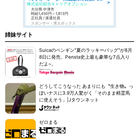
＞
株式会社綜合キャリアオプション
大分県 中津市
時給1,450円～1,813円
正社員 / 派遣社員
スポンサー：求人ボックス
姉妹サイト
Suicaのペンギン"夏のラッキーバッグ"が8月
8日に発売。Pensta史上最も豪華な7点入り
だよ~。
どうしてこうなった あまりにも〝生き物〟っ
ぽいナスに3.9万人驚がく「そのまま精霊馬
に使えそう」|Jタウンネット
ゼロまる