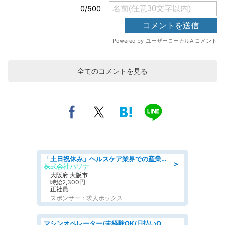
全てのコメントを見る
「土日祝休み」ヘルスケア業界での産業保健師業務/看護師/高時給/要資格:正看護師
＞
株式会社パソナ
大阪府 大阪市
時給2,300円
正社員
スポンサー：求人ボックス
マシンオペレーター/未経験OK/日払いOK/交替制/20・30・40代活躍中/製造 工場