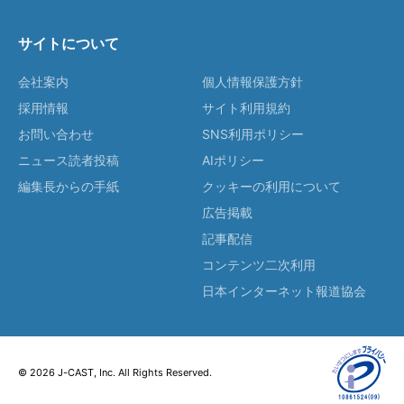
サイトについて
会社案内
個人情報保護方針
採用情報
サイト利用規約
お問い合わせ
SNS利用ポリシー
ニュース読者投稿
AIポリシー
編集長からの手紙
クッキーの利用について
広告掲載
記事配信
コンテンツ二次利用
日本インターネット報道協会
© 2026 J-CAST, Inc. All Rights Reserved.