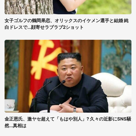
女子ゴルフの鶴岡果恋、オリックスのイケメン選手と結婚 純
白ドレスで...顔寄せラブラブ2ショット
金正恩氏、激ヤセ超えて「もはや別人」? 久々の近影にSNS騒
然...真相は