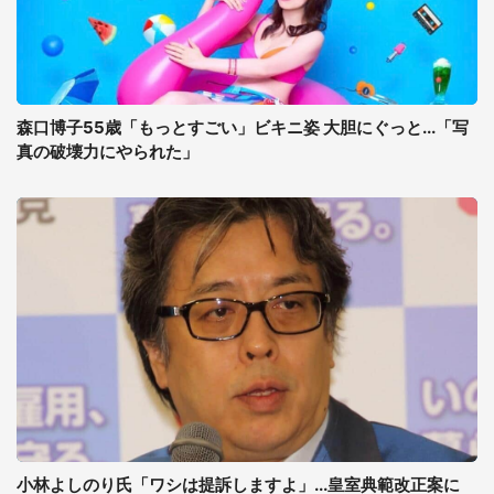
森口博子55歳「もっとすごい」ビキニ姿 大胆にぐっと...「写
真の破壊力にやられた」
小林よしのり氏「ワシは提訴しますよ」...皇室典範改正案に