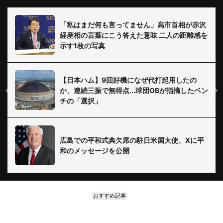
「私はまだ何も言ってません」高市首相が赤沢
経産相の言葉にこう答えた意味 二人の距離感を
示す1枚の写真
【日本ハム】9回好機になぜ代打起用したの
か、連続三振で無得点...球団OBが指摘したベン
チの「選択」
広島での平和式典欠席の駐日米国大使、Xに平
和のメッセージを公開
おすすめ記事