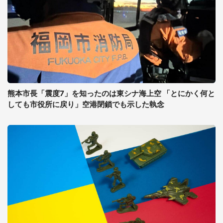
熊本市長「震度7」を知ったのは東シナ海上空 「とにかく何と
しても市役所に戻り」空港閉鎖でも示した執念