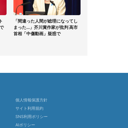
ト
「間違った人間が総理になってし
で
まった...」芥川賞作家が批判 高市
首相「中傷動画」疑惑で
個人情報保護方針
サイト利用規約
SNS利用ポリシー
AIポリシー