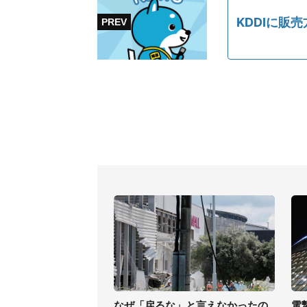
KDDIに販
なぜ「戻るな」と言えなかったの
電