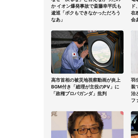
か イオン爆発事故で斎藤幸平氏も
ド
逡巡「ボクもできなかっただろう
在
なあ」
会
高市首相の被災地視察動画が炎上
羽
BGM付き「総理が主役のPV」に
装
「政権プロパガンダ」批判
治
フ