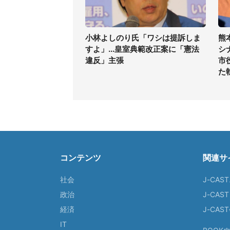
小林よしのり氏「ワシは提訴しま
熊
すよ」...皇室典範改正案に「憲法
シ
違反」主張
市
た
コンテンツ
関連サ
社会
J-CAS
政治
J-CAS
経済
J-CA
IT