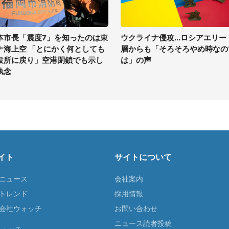
本市長「震度7」を知ったのは東
ウクライナ侵攻...ロシアエリー
ナ海上空 「とにかく何としても
層からも「そろそろやめ時なの
役所に戻り」空港閉鎖でも示し
は」の声
執念
イト
サイトについて
Tニュース
会社案内
Tトレンド
採用情報
ST会社ウォッチ
お問い合わせ
ニュース読者投稿