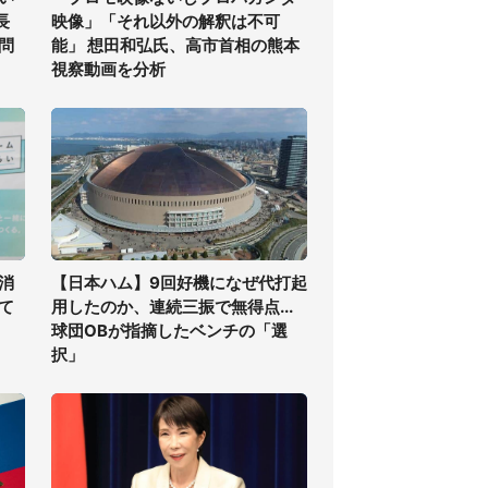
長
映像」「それ以外の解釈は不可
問
能」 想田和弘氏、高市首相の熊本
視察動画を分析
消
【日本ハム】9回好機になぜ代打起
て
用したのか、連続三振で無得点...
球団OBが指摘したベンチの「選
択」