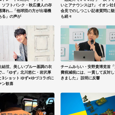
、ソフトバンク・秋広優人の存
いとアナウンスは?」 イオン社
感薄れ...「他球団の方が出場機
会見でのしつこい記者質問に疑
ある」の声が
も続々
生結弦、美しいブルー基調の衣
チームみらい・安野貴博党首「
で...「ゆず」北川悠仁・岩沢厚
費税減税には、一貫して反対し
と3ショット ゆず×ゆづコラボに
きました」 説明に反響
ァン歓喜