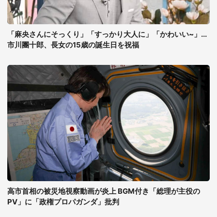
「麻央さんにそっくり」「すっかり大人に」「かわいい~」...
市川團十郎、長女の15歳の誕生日を祝福
高市首相の被災地視察動画が炎上 BGM付き「総理が主役の
PV」に「政権プロパガンダ」批判