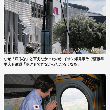
なぜ「戻るな」と言えなかったのか イオン爆発事故で斎藤幸
平氏も逡巡「ボクもできなかっただろうなあ」