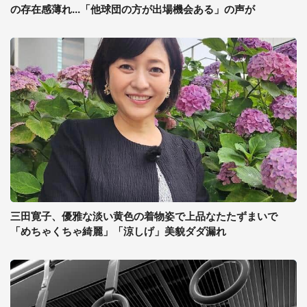
の存在感薄れ...「他球団の方が出場機会ある」の声が
三田寛子、優雅な淡い黄色の着物姿で上品なたたずまいで
「めちゃくちゃ綺麗」「涼しげ」美貌ダダ漏れ