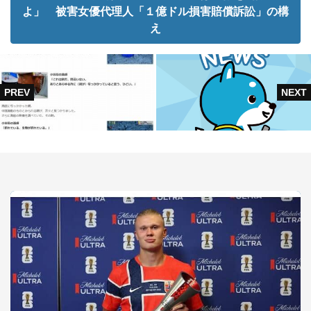
よ」 被害女優代理人「１億ドル損害賠償訴訟」の構
え