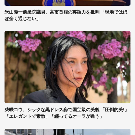
米山隆一前衆院議員、高市首相の英語力を批判 「現地ではほ
ぼ全く通じない」
柴咲コウ、シックな黒ドレス姿で国宝級の美貌 「圧倒的美!」
「エレガントで素敵」「纏ってるオーラが違う」