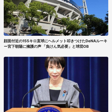
顔面付近の155キロ直球にヘルメット叩きつけたDeNAルーキ
ー宮下朝陽に擁護の声 「負けん気必要」と球団OB