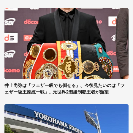
井上尚弥は「フェザー級でも倒せる」、今後見たいのは「フ
ェザー級王座統一戦」...元世界2階級制覇王者が熱望