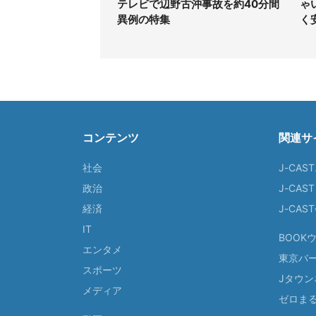
テレビで辺野古沖事故を約40分間
ゃ
異例の特集
く
コンテンツ
関連サ
社会
J-CAS
政治
J-CAS
経済
J-CA
IT
BOOK
エンタメ
東京バ
スポーツ
Jタウン
メディア
ゼロま