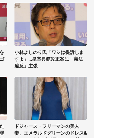
を
小林よしのり氏「ワシは提訴しま
・ゴ
すよ」...皇室典範改正案に「憲法
違反」主張
た
ドジャース・フリーマンの美人
罪
妻、エメラルドグリーンのドレス&