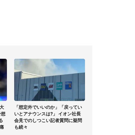
大
「想定外でいいのか」「戻ってい
予想
いとアナウンスは?」 イオン社長
る
会見でのしつこい記者質問に疑問
痛
も続々