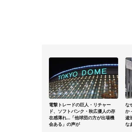
電撃トレードの巨人・リチャー
な
ド、ソフトバンク・秋広優人の存
か
在感薄れ...「他球団の方が出場機
逡
会ある」の声が
な