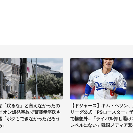
ぜ「戻るな」と言えなかったの
【ドジャース】キム・ヘソン、
 イオン爆発事故で斎藤幸平氏も
リーグ公式「PSロースター」
巡「ボクもできなかっただろう
で構想外...「ライバル押し退け
あ」
レベルにない」韓国メディア悲