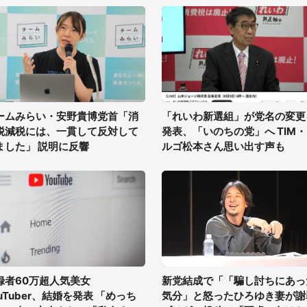
ームみらい・安野貴博党首「消
「れいわ新選組」が党名の変更
税減税には、一貫して反対して
発表、「いのちの党」へ TIM
ました」 説明に反響
ルゴ松本さん思い出す声も
録者60万超人気美女
新党結成で「「騙し討ちにあっ
ouTuber、結婚を発表 「めっち
気分」と怒ったひろゆき妻が謝