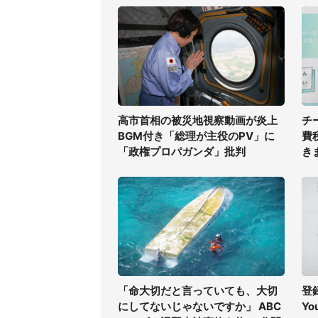
高市首相の被災地視察動画が炎上
チ
BGM付き「総理が主役のPV」に
費
「政権プロパガンダ」批判
き
「命大切だと言っていても、大切
登
にしてないじゃないですか」 ABC
Y