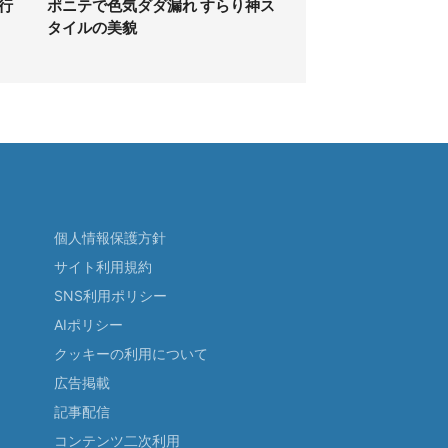
行
ポニテで色気ダダ漏れ すらり神ス
タイルの美貌
個人情報保護方針
サイト利用規約
SNS利用ポリシー
AIポリシー
クッキーの利用について
広告掲載
記事配信
コンテンツ二次利用